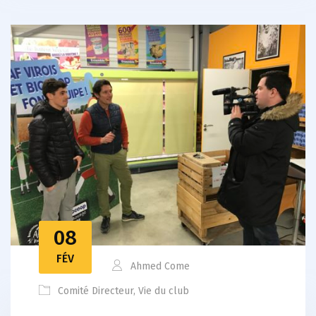
08
FÉV
Ahmed Come
Comité Directeur
,
Vie du club