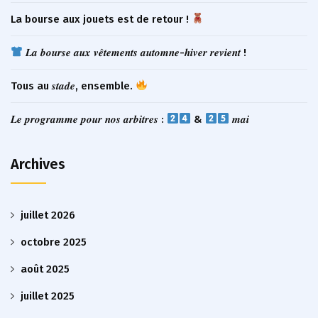
La bourse aux jouets est de retour !
𝑳𝒂 𝒃𝒐𝒖𝒓𝒔𝒆 𝒂𝒖𝒙 𝒗𝒆̂𝒕𝒆𝒎𝒆𝒏𝒕𝒔 𝒂𝒖𝒕𝒐𝒎𝒏𝒆-𝒉𝒊𝒗𝒆𝒓 𝒓𝒆𝒗𝒊𝒆𝒏𝒕 !
Tous au 𝒔𝒕𝒂𝒅𝒆, ensemble.
𝑳𝒆 𝒑𝒓𝒐𝒈𝒓𝒂𝒎𝒎𝒆 𝒑𝒐𝒖𝒓 𝒏𝒐𝒔 𝒂𝒓𝒃𝒊𝒕𝒓𝒆𝒔 :
&
𝒎𝒂𝒊
Archives
juillet 2026
octobre 2025
août 2025
juillet 2025