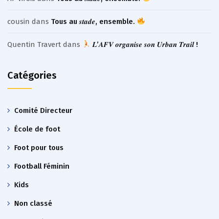
cousin
dans
Tous au 𝒔𝒕𝒂𝒅𝒆, ensemble.
Quentin Travert
dans
𝑳’𝑨𝑭𝑽 𝒐𝒓𝒈𝒂𝒏𝒊𝒔𝒆 𝒔𝒐𝒏 𝑼𝒓𝒃𝒂𝒏 𝑻𝒓𝒂𝒊𝒍 !
Catégories
Comité Directeur
École de foot
Foot pour tous
Football Féminin
Kids
Non classé