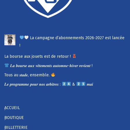
La campagne d’abonnements 2026-2027 est lancée
!
La bourse aux jouets est de retour !
𝑳𝒂 𝒃𝒐𝒖𝒓𝒔𝒆 𝒂𝒖𝒙 𝒗𝒆̂𝒕𝒆𝒎𝒆𝒏𝒕𝒔 𝒂𝒖𝒕𝒐𝒎𝒏𝒆-𝒉𝒊𝒗𝒆𝒓 𝒓𝒆𝒗𝒊𝒆𝒏𝒕 !
Tous au 𝒔𝒕𝒂𝒅𝒆, ensemble.
𝑳𝒆 𝒑𝒓𝒐𝒈𝒓𝒂𝒎𝒎𝒆 𝒑𝒐𝒖𝒓 𝒏𝒐𝒔 𝒂𝒓𝒃𝒊𝒕𝒓𝒆𝒔 :
&
𝒎𝒂𝒊
ACCUEIL
BOUTIQUE
BILLETTERIE