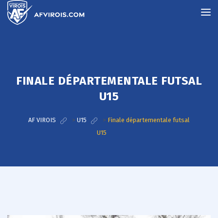
FINALE DÉPARTEMENTALE FUTSAL
U15
AF VIROIS
>
U15
>
Finale départementale futsal
U15