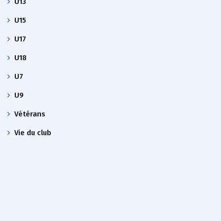
U13
U15
U17
U18
U7
U9
Vétérans
Vie du club