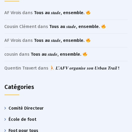
AF Virois
dans
Tous au 𝒔𝒕𝒂𝒅𝒆, ensemble.
Cousin Clément
dans
Tous au 𝒔𝒕𝒂𝒅𝒆, ensemble.
AF Virois
dans
Tous au 𝒔𝒕𝒂𝒅𝒆, ensemble.
cousin
dans
Tous au 𝒔𝒕𝒂𝒅𝒆, ensemble.
Quentin Travert
dans
𝑳’𝑨𝑭𝑽 𝒐𝒓𝒈𝒂𝒏𝒊𝒔𝒆 𝒔𝒐𝒏 𝑼𝒓𝒃𝒂𝒏 𝑻𝒓𝒂𝒊𝒍 !
Catégories
Comité Directeur
École de foot
Foot pour tous