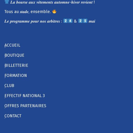
𝑳𝒂 𝒃𝒐𝒖𝒓𝒔𝒆 𝒂𝒖𝒙 𝒗𝒆̂𝒕𝒆𝒎𝒆𝒏𝒕𝒔 𝒂𝒖𝒕𝒐𝒎𝒏𝒆-𝒉𝒊𝒗𝒆𝒓 𝒓𝒆𝒗𝒊𝒆𝒏𝒕 !
Tous au 𝒔𝒕𝒂𝒅𝒆, ensemble.
𝑳𝒆 𝒑𝒓𝒐𝒈𝒓𝒂𝒎𝒎𝒆 𝒑𝒐𝒖𝒓 𝒏𝒐𝒔 𝒂𝒓𝒃𝒊𝒕𝒓𝒆𝒔 :
&
𝒎𝒂𝒊
ACCUEIL
BOUTIQUE
BILLETTERIE
FORMATION
CLUB
EFFECTIF NATIONAL 3
OFFRES PARTENAIRES
CONTACT