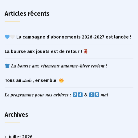
Articles récents
La campagne d’abonnements 2026-2027 est lancée !
La bourse aux jouets est de retour !
𝑳𝒂 𝒃𝒐𝒖𝒓𝒔𝒆 𝒂𝒖𝒙 𝒗𝒆̂𝒕𝒆𝒎𝒆𝒏𝒕𝒔 𝒂𝒖𝒕𝒐𝒎𝒏𝒆-𝒉𝒊𝒗𝒆𝒓 𝒓𝒆𝒗𝒊𝒆𝒏𝒕 !
Tous au 𝒔𝒕𝒂𝒅𝒆, ensemble.
𝑳𝒆 𝒑𝒓𝒐𝒈𝒓𝒂𝒎𝒎𝒆 𝒑𝒐𝒖𝒓 𝒏𝒐𝒔 𝒂𝒓𝒃𝒊𝒕𝒓𝒆𝒔 :
&
𝒎𝒂𝒊
Archives
juillet 2026