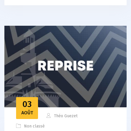
03
AOÛT
Théo Guezet
Non classé