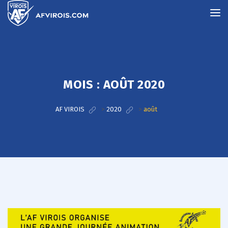
MOIS :
AOÛT 2020
AF VIROIS
>
2020
>
août