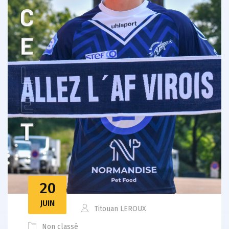
20
JUIN
Titouan LEROUX
Non classé