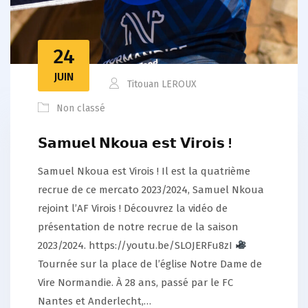
24
JUIN
Titouan LEROUX
Non classé
𝗦𝗮𝗺𝘂𝗲𝗹 𝗡𝗸𝗼𝘂𝗮 𝗲𝘀𝘁 𝗩𝗶𝗿𝗼𝗶𝘀 !
Samuel Nkoua est Virois ! Il est la quatrième
recrue de ce mercato 2023/2024, Samuel Nkoua
rejoint l’AF Virois ! Découvrez la vidéo de
présentation de notre recrue de la saison
2023/2024. https://youtu.be/SLOJERFu8zI
Tournée sur la place de l’église Notre Dame de
Vire Normandie. À 28 ans, passé par le FC
Nantes et Anderlecht,…