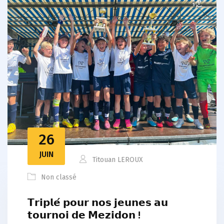
26
JUIN
Titouan LEROUX
Non classé
𝗧𝗿𝗶𝗽𝗹𝗲́ 𝗽𝗼𝘂𝗿 𝗻𝗼𝘀 𝗷𝗲𝘂𝗻𝗲𝘀 𝗮𝘂
𝘁𝗼𝘂𝗿𝗻𝗼𝗶 𝗱𝗲 𝗠𝗲𝘇𝗶𝗱𝗼𝗻 !