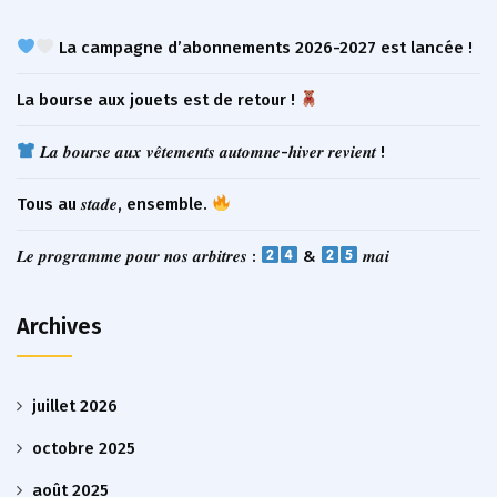
La campagne d’abonnements 2026-2027 est lancée !
La bourse aux jouets est de retour !
𝑳𝒂 𝒃𝒐𝒖𝒓𝒔𝒆 𝒂𝒖𝒙 𝒗𝒆̂𝒕𝒆𝒎𝒆𝒏𝒕𝒔 𝒂𝒖𝒕𝒐𝒎𝒏𝒆-𝒉𝒊𝒗𝒆𝒓 𝒓𝒆𝒗𝒊𝒆𝒏𝒕 !
Tous au 𝒔𝒕𝒂𝒅𝒆, ensemble.
𝑳𝒆 𝒑𝒓𝒐𝒈𝒓𝒂𝒎𝒎𝒆 𝒑𝒐𝒖𝒓 𝒏𝒐𝒔 𝒂𝒓𝒃𝒊𝒕𝒓𝒆𝒔 :
&
𝒎𝒂𝒊
Archives
juillet 2026
octobre 2025
août 2025