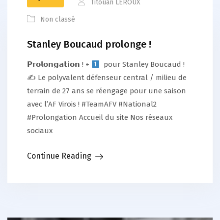
Titouan LEROUX
Non classé
Stanley Boucaud prolonge !
𝗣𝗿𝗼𝗹𝗼𝗻𝗴𝗮𝘁𝗶𝗼𝗻 ! +
pour Stanley Boucaud !
✍
Le polyvalent défenseur central / milieu de
terrain de 27 ans se réengage pour une saison
avec l’AF Virois ! #TeamAFV #National2
#Prolongation Accueil du site Nos réseaux
sociaux
Continue Reading