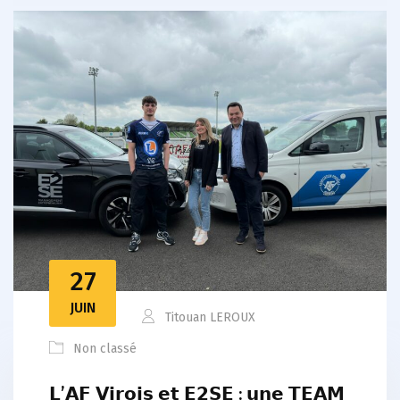
27
JUIN
Titouan LEROUX
Non classé
𝗟’𝗔𝗙 𝗩𝗶𝗿𝗼𝗶𝘀 𝗲𝘁 𝗘𝟮𝗦𝗘 : 𝘂𝗻𝗲 𝗧𝗘𝗔𝗠