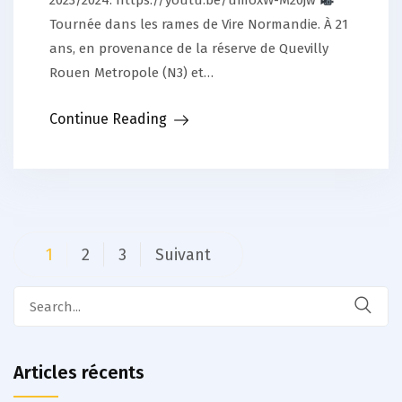
2023/2024. https://youtu.be/umoxW-M20jw
Tournée dans les rames de Vire Normandie. À 21
ans, en provenance de la réserve de Quevilly
Rouen Metropole (N3) et…
Continue Reading
Pagination
1
2
3
Suivant
des
Search
publications
for:
Articles récents