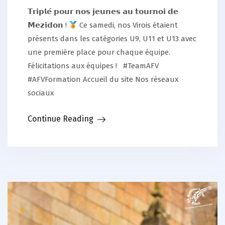
𝗧𝗿𝗶𝗽𝗹𝗲́ 𝗽𝗼𝘂𝗿 𝗻𝗼𝘀 𝗷𝗲𝘂𝗻𝗲𝘀 𝗮𝘂 𝘁𝗼𝘂𝗿𝗻𝗼𝗶 𝗱𝗲
𝗠𝗲𝘇𝗶𝗱𝗼𝗻 !
Ce samedi, nos Virois étaient
présents dans les catégories U9, U11 et U13 avec
une première place pour chaque équipe.
Félicitations aux équipes ! #TeamAFV
#AFVFormation Accueil du site Nos réseaux
sociaux
Continue Reading