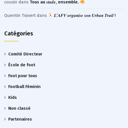
cousin
dans
Tous au 𝒔𝒕𝒂𝒅𝒆, ensemble.
Quentin Travert
dans
𝑳’𝑨𝑭𝑽 𝒐𝒓𝒈𝒂𝒏𝒊𝒔𝒆 𝒔𝒐𝒏 𝑼𝒓𝒃𝒂𝒏 𝑻𝒓𝒂𝒊𝒍 !
Catégories
Comité Directeur
École de foot
Foot pour tous
Football Féminin
Kids
Non classé
Partenaires