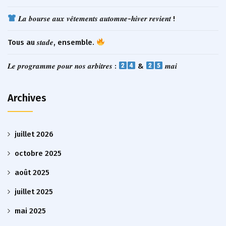
𝑳𝒂 𝒃𝒐𝒖𝒓𝒔𝒆 𝒂𝒖𝒙 𝒗𝒆̂𝒕𝒆𝒎𝒆𝒏𝒕𝒔 𝒂𝒖𝒕𝒐𝒎𝒏𝒆-𝒉𝒊𝒗𝒆𝒓 𝒓𝒆𝒗𝒊𝒆𝒏𝒕 !
Tous au 𝒔𝒕𝒂𝒅𝒆, ensemble.
𝑳𝒆 𝒑𝒓𝒐𝒈𝒓𝒂𝒎𝒎𝒆 𝒑𝒐𝒖𝒓 𝒏𝒐𝒔 𝒂𝒓𝒃𝒊𝒕𝒓𝒆𝒔 :
&
𝒎𝒂𝒊
Archives
juillet 2026
octobre 2025
août 2025
juillet 2025
mai 2025