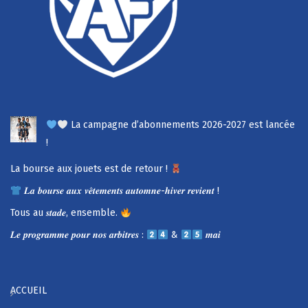
La campagne d’abonnements 2026-2027 est lancée
!
La bourse aux jouets est de retour !
𝑳𝒂 𝒃𝒐𝒖𝒓𝒔𝒆 𝒂𝒖𝒙 𝒗𝒆̂𝒕𝒆𝒎𝒆𝒏𝒕𝒔 𝒂𝒖𝒕𝒐𝒎𝒏𝒆-𝒉𝒊𝒗𝒆𝒓 𝒓𝒆𝒗𝒊𝒆𝒏𝒕 !
Tous au 𝒔𝒕𝒂𝒅𝒆, ensemble.
𝑳𝒆 𝒑𝒓𝒐𝒈𝒓𝒂𝒎𝒎𝒆 𝒑𝒐𝒖𝒓 𝒏𝒐𝒔 𝒂𝒓𝒃𝒊𝒕𝒓𝒆𝒔 :
&
𝒎𝒂𝒊
ACCUEIL