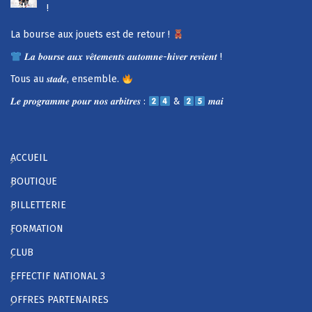
!
La bourse aux jouets est de retour !
𝑳𝒂 𝒃𝒐𝒖𝒓𝒔𝒆 𝒂𝒖𝒙 𝒗𝒆̂𝒕𝒆𝒎𝒆𝒏𝒕𝒔 𝒂𝒖𝒕𝒐𝒎𝒏𝒆-𝒉𝒊𝒗𝒆𝒓 𝒓𝒆𝒗𝒊𝒆𝒏𝒕 !
Tous au 𝒔𝒕𝒂𝒅𝒆, ensemble.
𝑳𝒆 𝒑𝒓𝒐𝒈𝒓𝒂𝒎𝒎𝒆 𝒑𝒐𝒖𝒓 𝒏𝒐𝒔 𝒂𝒓𝒃𝒊𝒕𝒓𝒆𝒔 :
&
𝒎𝒂𝒊
ACCUEIL
BOUTIQUE
BILLETTERIE
FORMATION
CLUB
EFFECTIF NATIONAL 3
OFFRES PARTENAIRES