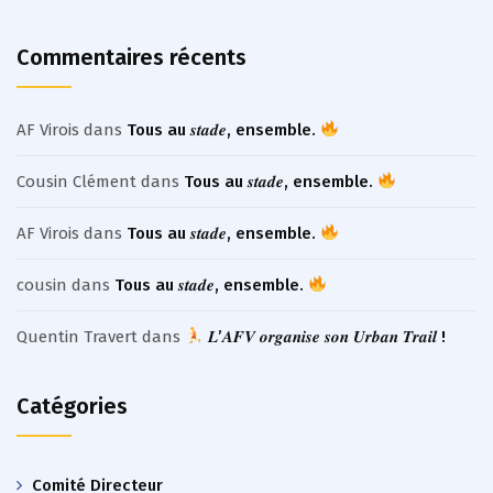
Commentaires récents
AF Virois
dans
Tous au 𝒔𝒕𝒂𝒅𝒆, ensemble.
Cousin Clément
dans
Tous au 𝒔𝒕𝒂𝒅𝒆, ensemble.
AF Virois
dans
Tous au 𝒔𝒕𝒂𝒅𝒆, ensemble.
cousin
dans
Tous au 𝒔𝒕𝒂𝒅𝒆, ensemble.
Quentin Travert
dans
𝑳’𝑨𝑭𝑽 𝒐𝒓𝒈𝒂𝒏𝒊𝒔𝒆 𝒔𝒐𝒏 𝑼𝒓𝒃𝒂𝒏 𝑻𝒓𝒂𝒊𝒍 !
Catégories
Comité Directeur