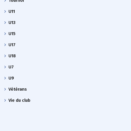
Tournoi
U11
U13
U15
U17
U18
U7
U9
Vétérans
Vie du club