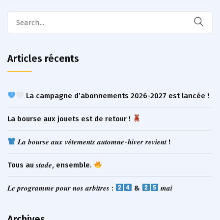
Search
for:
Articles récents
La campagne d’abonnements 2026-2027 est lancée !
La bourse aux jouets est de retour !
𝑳𝒂 𝒃𝒐𝒖𝒓𝒔𝒆 𝒂𝒖𝒙 𝒗𝒆̂𝒕𝒆𝒎𝒆𝒏𝒕𝒔 𝒂𝒖𝒕𝒐𝒎𝒏𝒆-𝒉𝒊𝒗𝒆𝒓 𝒓𝒆𝒗𝒊𝒆𝒏𝒕 !
Tous au 𝒔𝒕𝒂𝒅𝒆, ensemble.
𝑳𝒆 𝒑𝒓𝒐𝒈𝒓𝒂𝒎𝒎𝒆 𝒑𝒐𝒖𝒓 𝒏𝒐𝒔 𝒂𝒓𝒃𝒊𝒕𝒓𝒆𝒔 :
&
𝒎𝒂𝒊
Archives