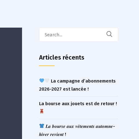
Search
for:
Articles récents
La campagne d’abonnements
2026-2027 est lancée !
La bourse aux jouets est de retour !
𝑳𝒂 𝒃𝒐𝒖𝒓𝒔𝒆 𝒂𝒖𝒙 𝒗𝒆̂𝒕𝒆𝒎𝒆𝒏𝒕𝒔 𝒂𝒖𝒕𝒐𝒎𝒏𝒆-
𝒉𝒊𝒗𝒆𝒓 𝒓𝒆𝒗𝒊𝒆𝒏𝒕 !