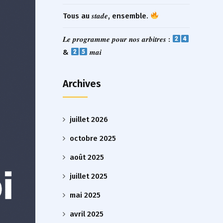
Tous au 𝒔𝒕𝒂𝒅𝒆, ensemble.
𝑳𝒆 𝒑𝒓𝒐𝒈𝒓𝒂𝒎𝒎𝒆 𝒑𝒐𝒖𝒓 𝒏𝒐𝒔 𝒂𝒓𝒃𝒊𝒕𝒓𝒆𝒔 :
&
𝒎𝒂𝒊
Archives
juillet 2026
octobre 2025
août 2025
juillet 2025
mai 2025
avril 2025