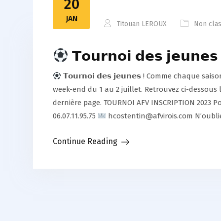
20
JAN
Titouan LEROUX
Non cla
𝗧𝗼𝘂𝗿𝗻𝗼𝗶 𝗱𝗲𝘀 𝗷𝗲𝘂𝗻𝗲𝘀 
𝗧𝗼𝘂𝗿𝗻𝗼𝗶 𝗱𝗲𝘀 𝗷𝗲𝘂𝗻𝗲𝘀 ! Comme chaque s
week-end du 1 au 2 juillet. Retrouvez ci-dessous 
dernière page. TOURNOI AFV INSCRIPTION 2023 P
06.07.11.95.75
hcostentin@afvirois.com N’oubl
Continue Reading