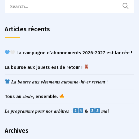
Search
for:
Articles récents
La campagne d’abonnements 2026-2027 est lancée !
La bourse aux jouets est de retour !
𝑳𝒂 𝒃𝒐𝒖𝒓𝒔𝒆 𝒂𝒖𝒙 𝒗𝒆̂𝒕𝒆𝒎𝒆𝒏𝒕𝒔 𝒂𝒖𝒕𝒐𝒎𝒏𝒆-𝒉𝒊𝒗𝒆𝒓 𝒓𝒆𝒗𝒊𝒆𝒏𝒕 !
Tous au 𝒔𝒕𝒂𝒅𝒆, ensemble.
𝑳𝒆 𝒑𝒓𝒐𝒈𝒓𝒂𝒎𝒎𝒆 𝒑𝒐𝒖𝒓 𝒏𝒐𝒔 𝒂𝒓𝒃𝒊𝒕𝒓𝒆𝒔 :
&
𝒎𝒂𝒊
Archives