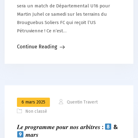
sera un match de Départemental U16 pour
Martin Juhel ce samedi sur les terrains du
Brouguebus Soliers FC qui reçoit l’US
Pétruvienne ! Ce n’est…
Continue Reading
6 mars 2025
Quentin Travert
Non classé
𝑳𝒆 𝒑𝒓𝒐𝒈𝒓𝒂𝒎𝒎𝒆 𝒑𝒐𝒖𝒓 𝒏𝒐𝒔 𝒂𝒓𝒃𝒊𝒕𝒓𝒆𝒔 :
&
𝒎𝒂𝒓𝒔