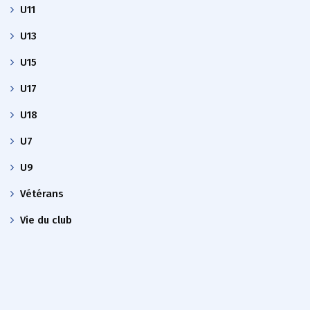
U11
U13
U15
U17
U18
U7
U9
Vétérans
Vie du club