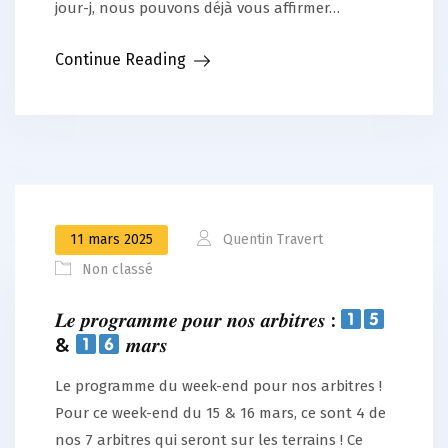
jour-j, nous pouvons déjà vous affirmer…
Continue Reading
11 mars 2025
Quentin Travert
Non classé
𝑳𝒆 𝒑𝒓𝒐𝒈𝒓𝒂𝒎𝒎𝒆 𝒑𝒐𝒖𝒓 𝒏𝒐𝒔 𝒂𝒓𝒃𝒊𝒕𝒓𝒆𝒔 :
&
𝒎𝒂𝒓𝒔
Le programme du week-end pour nos arbitres !
Pour ce week-end du 15 & 16 mars, ce sont 4 de
nos 7 arbitres qui seront sur les terrains ! Ce