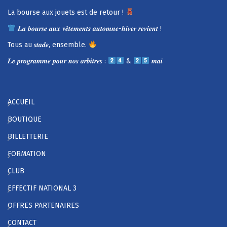
La bourse aux jouets est de retour !
𝑳𝒂 𝒃𝒐𝒖𝒓𝒔𝒆 𝒂𝒖𝒙 𝒗𝒆̂𝒕𝒆𝒎𝒆𝒏𝒕𝒔 𝒂𝒖𝒕𝒐𝒎𝒏𝒆-𝒉𝒊𝒗𝒆𝒓 𝒓𝒆𝒗𝒊𝒆𝒏𝒕 !
Tous au 𝒔𝒕𝒂𝒅𝒆, ensemble.
𝑳𝒆 𝒑𝒓𝒐𝒈𝒓𝒂𝒎𝒎𝒆 𝒑𝒐𝒖𝒓 𝒏𝒐𝒔 𝒂𝒓𝒃𝒊𝒕𝒓𝒆𝒔 :
&
𝒎𝒂𝒊
ACCUEIL
BOUTIQUE
BILLETTERIE
FORMATION
CLUB
EFFECTIF NATIONAL 3
OFFRES PARTENAIRES
CONTACT