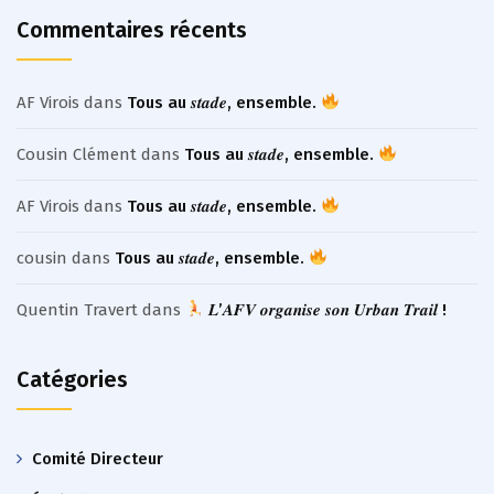
Commentaires récents
AF Virois
dans
Tous au 𝒔𝒕𝒂𝒅𝒆, ensemble.
Cousin Clément
dans
Tous au 𝒔𝒕𝒂𝒅𝒆, ensemble.
AF Virois
dans
Tous au 𝒔𝒕𝒂𝒅𝒆, ensemble.
cousin
dans
Tous au 𝒔𝒕𝒂𝒅𝒆, ensemble.
Quentin Travert
dans
𝑳’𝑨𝑭𝑽 𝒐𝒓𝒈𝒂𝒏𝒊𝒔𝒆 𝒔𝒐𝒏 𝑼𝒓𝒃𝒂𝒏 𝑻𝒓𝒂𝒊𝒍 !
Catégories
Comité Directeur