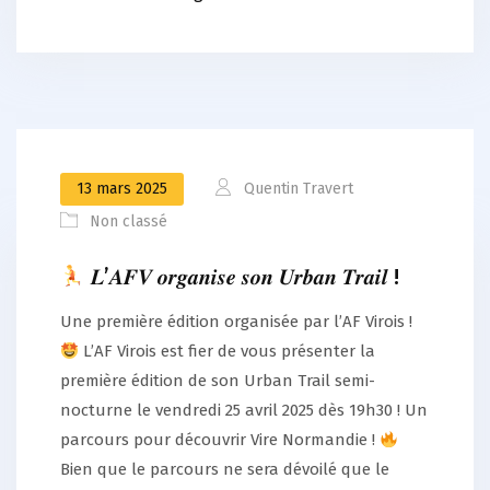
13 mars 2025
Quentin Travert
Non classé
𝑳’𝑨𝑭𝑽 𝒐𝒓𝒈𝒂𝒏𝒊𝒔𝒆 𝒔𝒐𝒏 𝑼𝒓𝒃𝒂𝒏 𝑻𝒓𝒂𝒊𝒍 !
Une première édition organisée par l’AF Virois !
L’AF Virois est fier de vous présenter la
première édition de son Urban Trail semi-
nocturne le vendredi 25 avril 2025 dès 19h30 ! Un
parcours pour découvrir Vire Normandie !
Bien que le parcours ne sera dévoilé que le