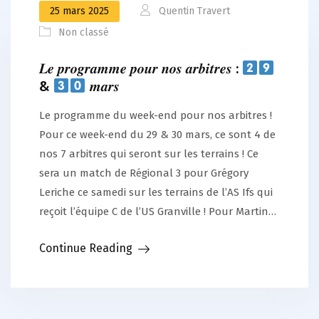
25 mars 2025
Quentin Travert
Non classé
𝑳𝒆 𝒑𝒓𝒐𝒈𝒓𝒂𝒎𝒎𝒆 𝒑𝒐𝒖𝒓 𝒏𝒐𝒔 𝒂𝒓𝒃𝒊𝒕𝒓𝒆𝒔 :
&
𝒎𝒂𝒓𝒔
Le programme du week-end pour nos arbitres !
Pour ce week-end du 29 & 30 mars, ce sont 4 de
nos 7 arbitres qui seront sur les terrains ! Ce
sera un match de Régional 3 pour Grégory
Leriche ce samedi sur les terrains de l’AS Ifs qui
reçoit l’équipe C de l’US Granville ! Pour Martin…
Continue Reading