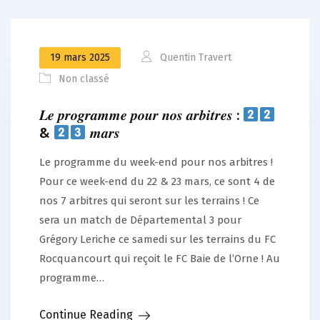
19 mars 2025
Quentin Travert
Non classé
𝑳𝒆 𝒑𝒓𝒐𝒈𝒓𝒂𝒎𝒎𝒆 𝒑𝒐𝒖𝒓 𝒏𝒐𝒔 𝒂𝒓𝒃𝒊𝒕𝒓𝒆𝒔 :
&
𝒎𝒂𝒓𝒔
Le programme du week-end pour nos arbitres !
Pour ce week-end du 22 & 23 mars, ce sont 4 de
nos 7 arbitres qui seront sur les terrains ! Ce
sera un match de Départemental 3 pour
Grégory Leriche ce samedi sur les terrains du FC
Rocquancourt qui reçoit le FC Baie de l’Orne ! Au
programme…
Continue Reading