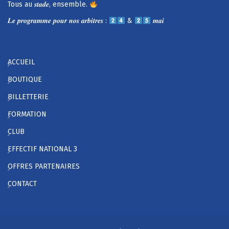
Tous au 𝒔𝒕𝒂𝒅𝒆, ensemble.
𝑳𝒆 𝒑𝒓𝒐𝒈𝒓𝒂𝒎𝒎𝒆 𝒑𝒐𝒖𝒓 𝒏𝒐𝒔 𝒂𝒓𝒃𝒊𝒕𝒓𝒆𝒔 :
&
𝒎𝒂𝒊
ACCUEIL
BOUTIQUE
BILLETTERIE
FORMATION
CLUB
EFFECTIF NATIONAL 3
OFFRES PARTENAIRES
CONTACT