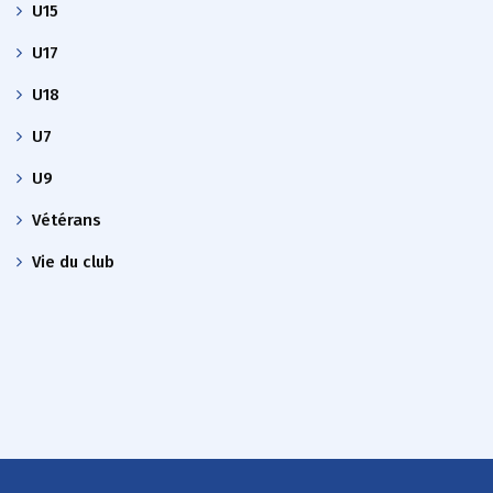
U15
U17
U18
U7
U9
Vétérans
Vie du club