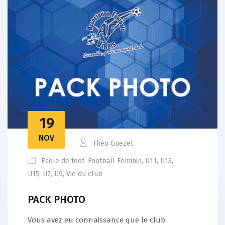
19
NOV
Théo Guezet
École de foot
,
Football Féminin
,
U11
,
U13
,
U15
,
U7
,
U9
,
Vie du club
PACK PHOTO
Vous avez eu connaissance que le club