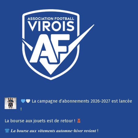
La campagne d’abonnements 2026-2027 est lancée
!
La bourse aux jouets est de retour !
𝑳𝒂 𝒃𝒐𝒖𝒓𝒔𝒆 𝒂𝒖𝒙 𝒗𝒆̂𝒕𝒆𝒎𝒆𝒏𝒕𝒔 𝒂𝒖𝒕𝒐𝒎𝒏𝒆-𝒉𝒊𝒗𝒆𝒓 𝒓𝒆𝒗𝒊𝒆𝒏𝒕 !