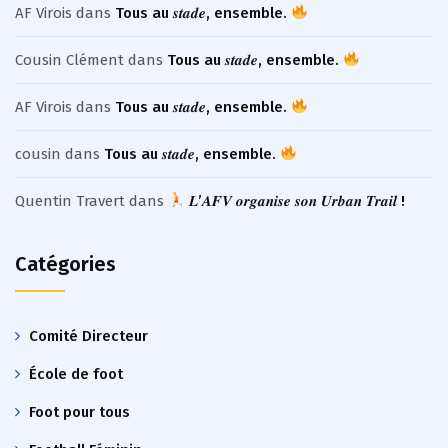
AF Virois
dans
Tous au 𝒔𝒕𝒂𝒅𝒆, ensemble.
Cousin Clément
dans
Tous au 𝒔𝒕𝒂𝒅𝒆, ensemble.
AF Virois
dans
Tous au 𝒔𝒕𝒂𝒅𝒆, ensemble.
cousin
dans
Tous au 𝒔𝒕𝒂𝒅𝒆, ensemble.
Quentin Travert
dans
𝑳’𝑨𝑭𝑽 𝒐𝒓𝒈𝒂𝒏𝒊𝒔𝒆 𝒔𝒐𝒏 𝑼𝒓𝒃𝒂𝒏 𝑻𝒓𝒂𝒊𝒍 !
Catégories
Comité Directeur
École de foot
Foot pour tous