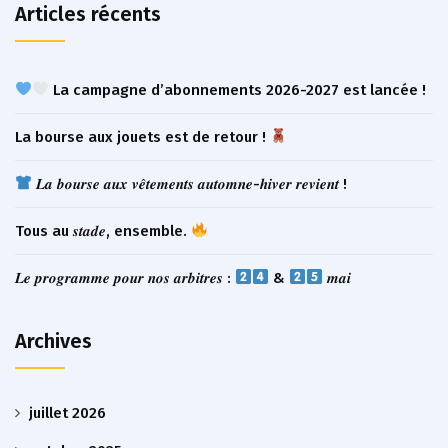
Articles récents
La campagne d’abonnements 2026-2027 est lancée !
La bourse aux jouets est de retour !
𝑳𝒂 𝒃𝒐𝒖𝒓𝒔𝒆 𝒂𝒖𝒙 𝒗𝒆̂𝒕𝒆𝒎𝒆𝒏𝒕𝒔 𝒂𝒖𝒕𝒐𝒎𝒏𝒆-𝒉𝒊𝒗𝒆𝒓 𝒓𝒆𝒗𝒊𝒆𝒏𝒕 !
Tous au 𝒔𝒕𝒂𝒅𝒆, ensemble.
𝑳𝒆 𝒑𝒓𝒐𝒈𝒓𝒂𝒎𝒎𝒆 𝒑𝒐𝒖𝒓 𝒏𝒐𝒔 𝒂𝒓𝒃𝒊𝒕𝒓𝒆𝒔 :
&
𝒎𝒂𝒊
Archives
juillet 2026