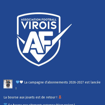
La campagne d’abonnements 2026-2027 est lancée
!
La bourse aux jouets est de retour !
𝑳𝒂 𝒃𝒐𝒖𝒓𝒔𝒆 𝒂𝒖𝒙 𝒗𝒆̂𝒕𝒆𝒎𝒆𝒏𝒕𝒔 𝒂𝒖𝒕𝒐𝒎𝒏𝒆-𝒉𝒊𝒗𝒆𝒓 𝒓𝒆𝒗𝒊𝒆𝒏𝒕 !