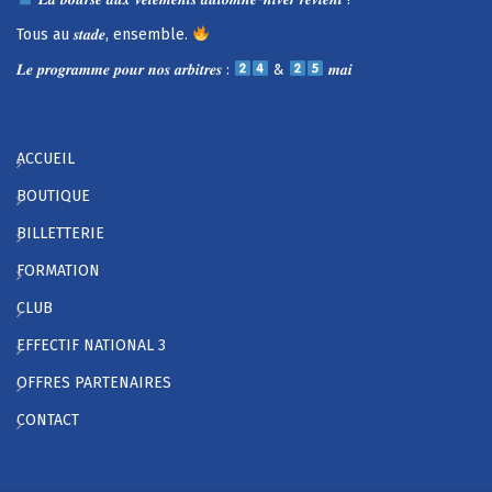
Tous au 𝒔𝒕𝒂𝒅𝒆, ensemble.
𝑳𝒆 𝒑𝒓𝒐𝒈𝒓𝒂𝒎𝒎𝒆 𝒑𝒐𝒖𝒓 𝒏𝒐𝒔 𝒂𝒓𝒃𝒊𝒕𝒓𝒆𝒔 :
&
𝒎𝒂𝒊
ACCUEIL
BOUTIQUE
BILLETTERIE
FORMATION
CLUB
EFFECTIF NATIONAL 3
OFFRES PARTENAIRES
CONTACT