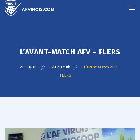
L’AVANT-MATCH AFV – FLERS
AF VIROIS
>
Vie du club
>
L’avant-Match AFV –
FLERS