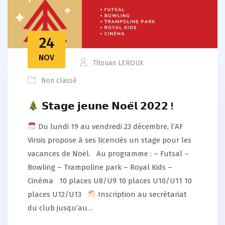
24
NOV
Titouan LEROUX
Non classé
𝗦𝘁𝗮𝗴𝗲 𝗷𝗲𝘂𝗻𝗲 𝗡𝗼𝗲̈𝗹 𝟮𝟬𝟮𝟮 !
Du lundi 19 au vendredi 23 décembre, l’AF
Virois propose à ses licenciés un stage pour les
vacances de Noël. Au programme : – Futsal –
Bowling – Trampoline park – Royal Kids –
Cinéma 10 places U8/U9 10 places U10/U11 10
places U12/U13
Inscription au secrétariat
du club jusqu’au…