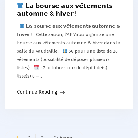
𝗟𝗮 𝗯𝗼𝘂𝗿𝘀𝗲 𝗮𝘂𝘅 𝘃𝗲̂𝘁𝗲𝗺𝗲𝗻𝘁𝘀
𝗮𝘂𝘁𝗼𝗺𝗻𝗲 & 𝗵𝗶𝘃𝗲𝗿 !
𝗟𝗮 𝗯𝗼𝘂𝗿𝘀𝗲 𝗮𝘂𝘅 𝘃𝗲̂𝘁𝗲𝗺𝗲𝗻𝘁𝘀 𝗮𝘂𝘁𝗼𝗺𝗻𝗲 &
𝗵𝗶𝘃𝗲𝗿 ! Cette saison, l’AF Virois organise une
bourse aux vêtements automne & hiver dans la
salle du Vaudeville.
5€ pour une liste de 20
vêtements (possibilité de déposer plusieurs
listes).
: 7 octobre : jour de dépôt de(s)
liste(s) 8 –…
Continue Reading
Pagination