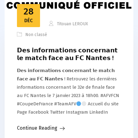
28
DÉC
Titouan LEROUX
Non classé
𝗗𝗲𝘀 𝗶𝗻𝗳𝗼𝗿𝗺𝗮𝘁𝗶𝗼𝗻𝘀 𝗰𝗼𝗻𝗰𝗲𝗿𝗻𝗮𝗻𝘁
𝗹𝗲 𝗺𝗮𝘁𝗰𝗵 𝗳𝗮𝗰𝗲 𝗮𝘂 𝗙𝗖 𝗡𝗮𝗻𝘁𝗲𝘀 !
𝗗𝗲𝘀 𝗶𝗻𝗳𝗼𝗿𝗺𝗮𝘁𝗶𝗼𝗻𝘀 𝗰𝗼𝗻𝗰𝗲𝗿𝗻𝗮𝗻𝘁 𝗹𝗲 𝗺𝗮𝘁𝗰𝗵
𝗳𝗮𝗰𝗲 𝗮𝘂 𝗙𝗖 𝗡𝗮𝗻𝘁𝗲𝘀 ! Retrouvez les dernières
informations concernant le 32e de finale face
au FC Nantes le 7 janvier 2023 à 18h00. #AFVFCN
#CoupeDeFrance #TeamAFV
Accueil du site
Page Facebook Twitter Instagram LinkedIn
Continue Reading