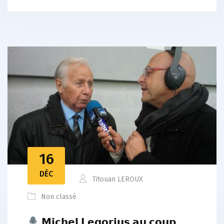
16
DÉC
Titouan LEROUX
Non classé
𝗠𝗶𝗰𝗵𝗲𝗹 𝗟𝗲𝗴𝗼𝗿𝗷𝘂𝘀 𝗮𝘂 𝗰𝗼𝘂𝗽