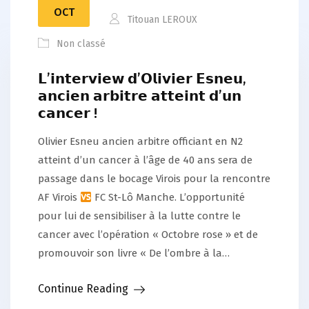
OCT
Titouan LEROUX
Non classé
𝗟’𝗶𝗻𝘁𝗲𝗿𝘃𝗶𝗲𝘄 𝗱’𝗢𝗹𝗶𝘃𝗶𝗲𝗿 𝗘𝘀𝗻𝗲𝘂,
𝗮𝗻𝗰𝗶𝗲𝗻 𝗮𝗿𝗯𝗶𝘁𝗿𝗲 𝗮𝘁𝘁𝗲𝗶𝗻𝘁 𝗱’𝘂𝗻
𝗰𝗮𝗻𝗰𝗲𝗿 !
Olivier Esneu ancien arbitre officiant en N2
atteint d’un cancer à l’âge de 40 ans sera de
passage dans le bocage Virois pour la rencontre
AF Virois
FC St-Lô Manche. L’opportunité
pour lui de sensibiliser à la lutte contre le
cancer avec l’opération « Octobre rose » et de
promouvoir son livre « De l’ombre à la…
Continue Reading