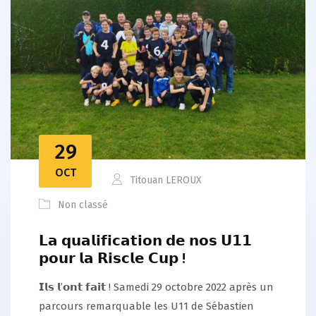
29
OCT
Titouan LEROUX
Non classé
𝗟𝗮 𝗾𝘂𝗮𝗹𝗶𝗳𝗶𝗰𝗮𝘁𝗶𝗼𝗻 𝗱𝗲 𝗻𝗼𝘀 𝗨𝟭𝟭
𝗽𝗼𝘂𝗿 𝗹𝗮 𝗥𝗶𝘀𝗰𝗹𝗲 𝗖𝘂𝗽 !
𝗜𝗹𝘀 𝗹’𝗼𝗻𝘁 𝗳𝗮𝗶𝘁 ! Samedi 29 octobre 2022 après un
parcours remarquable les U11 de Sébastien