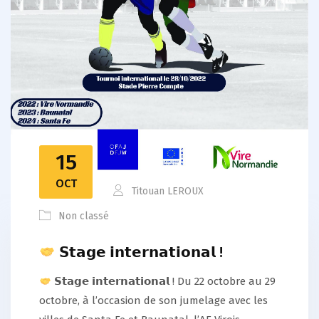
15
OCT
Titouan LEROUX
Non classé
𝗦𝘁𝗮𝗴𝗲 𝗶𝗻𝘁𝗲𝗿𝗻𝗮𝘁𝗶𝗼𝗻𝗮𝗹 !
𝗦𝘁𝗮𝗴𝗲 𝗶𝗻𝘁𝗲𝗿𝗻𝗮𝘁𝗶𝗼𝗻𝗮𝗹 ! Du 22 octobre au 29
octobre, à l’occasion de son jumelage avec les