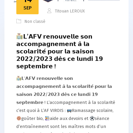
SEP
Titouan LEROUX
Non classé
𝗟’𝗔𝗙𝗩 𝗿𝗲𝗻𝗼𝘂𝘃𝗲𝗹𝗹𝗲 𝘀𝗼𝗻
𝗮𝗰𝗰𝗼𝗺𝗽𝗮𝗴𝗻𝗲𝗺𝗲𝗻𝘁 𝗮̀ 𝗹𝗮
𝘀𝗰𝗼𝗹𝗮𝗿𝗶𝘁𝗲́ 𝗽𝗼𝘂𝗿 𝗹𝗮 𝘀𝗮𝗶𝘀𝗼𝗻
𝟮𝟬𝟮𝟮/𝟮𝟬𝟮𝟯 𝗱𝗲̀𝘀 𝗰𝗲 𝗹𝘂𝗻𝗱𝗶 𝟭𝟵
𝘀𝗲𝗽𝘁𝗲𝗺𝗯𝗿𝗲 !
𝗟’𝗔𝗙𝗩 𝗿𝗲𝗻𝗼𝘂𝘃𝗲𝗹𝗹𝗲 𝘀𝗼𝗻
𝗮𝗰𝗰𝗼𝗺𝗽𝗮𝗴𝗻𝗲𝗺𝗲𝗻𝘁 𝗮̀ 𝗹𝗮 𝘀𝗰𝗼𝗹𝗮𝗿𝗶𝘁𝗲́ 𝗽𝗼𝘂𝗿 𝗹𝗮
𝘀𝗮𝗶𝘀𝗼𝗻 𝟮𝟬𝟮𝟮/𝟮𝟬𝟮𝟯 𝗱𝗲̀𝘀 𝗰𝗲 𝗹𝘂𝗻𝗱𝗶 𝟭𝟵
𝘀𝗲𝗽𝘁𝗲𝗺𝗯𝗿𝗲 ! L’accompagnement à la scolarité
c’est quoi à L’AF VIROIS :
Ramassage scolaire,
goûter bio,
aide aux devoirs et
séance
d’entraînement sont les maîtres mots d’un