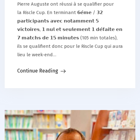
Pierre Auguste ont réussi à se qualifier pour
la Riscle Cup. En terminant 𝟲𝗲́𝗺𝗲 / 𝟯𝟮
𝗽𝗮𝗿𝘁𝗶𝗰𝗶𝗽𝗮𝗻𝘁𝘀 𝗮𝘃𝗲𝗰 𝗻𝗼𝘁𝗮𝗺𝗺𝗲𝗻𝘁 𝟱
𝘃𝗶𝗰𝘁𝗼𝗶𝗿𝗲𝘀, 𝟭 𝗻𝘂𝗹 𝗲𝘁 𝘀𝗲𝘂𝗹𝗲𝗺𝗲𝗻𝘁 𝟭 𝗱𝗲́𝗳𝗮𝗶𝘁𝗲 𝗲𝗻
𝟳 𝗺𝗮𝘁𝗰𝗵𝘀 𝗱𝗲 𝟭𝟱 𝗺𝗶𝗻𝘂𝘁𝗲𝘀 (105 min totales),
ils se qualifient donc pour le Riscle Cup qui aura
lieu le week-end…
Continue Reading