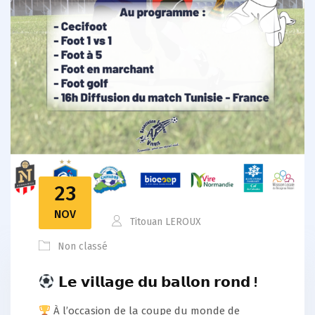
23
NOV
Titouan LEROUX
Non classé
𝗟𝗲 𝘃𝗶𝗹𝗹𝗮𝗴𝗲 𝗱𝘂 𝗯𝗮𝗹𝗹𝗼𝗻 𝗿𝗼𝗻𝗱 !
À l’occasion de la coupe du monde de