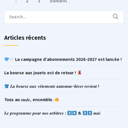
1
2
3
Suivant
des
Search
publications
for:
Articles récents
La campagne d’abonnements 2026-2027 est lancée !
La bourse aux jouets est de retour !
𝑳𝒂 𝒃𝒐𝒖𝒓𝒔𝒆 𝒂𝒖𝒙 𝒗𝒆̂𝒕𝒆𝒎𝒆𝒏𝒕𝒔 𝒂𝒖𝒕𝒐𝒎𝒏𝒆-𝒉𝒊𝒗𝒆𝒓 𝒓𝒆𝒗𝒊𝒆𝒏𝒕 !
Tous au 𝒔𝒕𝒂𝒅𝒆, ensemble.
𝑳𝒆 𝒑𝒓𝒐𝒈𝒓𝒂𝒎𝒎𝒆 𝒑𝒐𝒖𝒓 𝒏𝒐𝒔 𝒂𝒓𝒃𝒊𝒕𝒓𝒆𝒔 :
&
𝒎𝒂𝒊