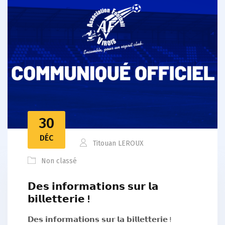
30
DÉC
Titouan LEROUX
Non classé
𝗗𝗲𝘀 𝗶𝗻𝗳𝗼𝗿𝗺𝗮𝘁𝗶𝗼𝗻𝘀 𝘀𝘂𝗿 𝗹𝗮
𝗯𝗶𝗹𝗹𝗲𝘁𝘁𝗲𝗿𝗶𝗲 !
𝗗𝗲𝘀 𝗶𝗻𝗳𝗼𝗿𝗺𝗮𝘁𝗶𝗼𝗻𝘀 𝘀𝘂𝗿 𝗹𝗮 𝗯𝗶𝗹𝗹𝗲𝘁𝘁𝗲𝗿𝗶𝗲 !