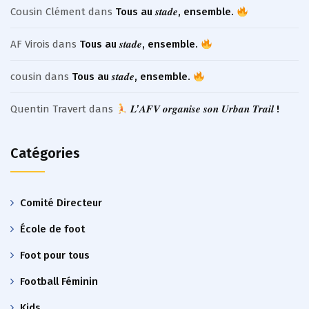
Cousin Clément
dans
Tous au 𝒔𝒕𝒂𝒅𝒆, ensemble.
AF Virois
dans
Tous au 𝒔𝒕𝒂𝒅𝒆, ensemble.
cousin
dans
Tous au 𝒔𝒕𝒂𝒅𝒆, ensemble.
Quentin Travert
dans
𝑳’𝑨𝑭𝑽 𝒐𝒓𝒈𝒂𝒏𝒊𝒔𝒆 𝒔𝒐𝒏 𝑼𝒓𝒃𝒂𝒏 𝑻𝒓𝒂𝒊𝒍 !
Catégories
Comité Directeur
École de foot
Foot pour tous
Football Féminin
Kids