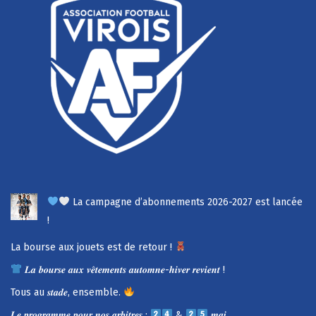
La campagne d’abonnements 2026-2027 est lancée
!
La bourse aux jouets est de retour !
𝑳𝒂 𝒃𝒐𝒖𝒓𝒔𝒆 𝒂𝒖𝒙 𝒗𝒆̂𝒕𝒆𝒎𝒆𝒏𝒕𝒔 𝒂𝒖𝒕𝒐𝒎𝒏𝒆-𝒉𝒊𝒗𝒆𝒓 𝒓𝒆𝒗𝒊𝒆𝒏𝒕 !
Tous au 𝒔𝒕𝒂𝒅𝒆, ensemble.
𝑳𝒆 𝒑𝒓𝒐𝒈𝒓𝒂𝒎𝒎𝒆 𝒑𝒐𝒖𝒓 𝒏𝒐𝒔 𝒂𝒓𝒃𝒊𝒕𝒓𝒆𝒔 :
&
𝒎𝒂𝒊