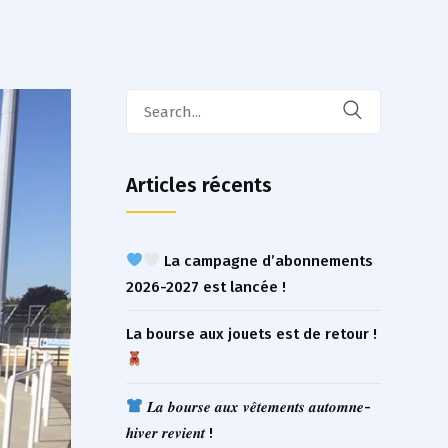
Search
for:
Articles récents
La campagne d’abonnements
2026-2027 est lancée !
La bourse aux jouets est de retour !
𝑳𝒂 𝒃𝒐𝒖𝒓𝒔𝒆 𝒂𝒖𝒙 𝒗𝒆̂𝒕𝒆𝒎𝒆𝒏𝒕𝒔 𝒂𝒖𝒕𝒐𝒎𝒏𝒆-
𝒉𝒊𝒗𝒆𝒓 𝒓𝒆𝒗𝒊𝒆𝒏𝒕 !