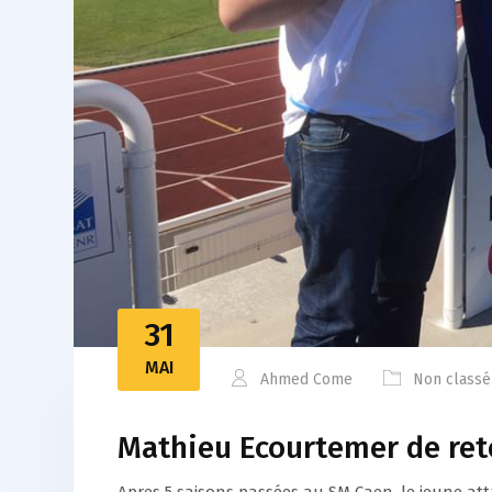
31
MAI
Ahmed Come
Non classé
Mathieu Ecourtemer de reto