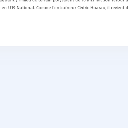
aquant / milieu de terrain polyvalent de 18 ans fait son retour 
re en U19 National. Comme l’entraîneur Cédric Hoarau, il revient 