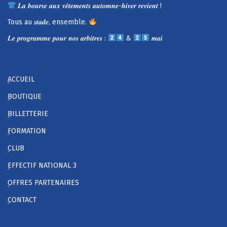
𝑳𝒂 𝒃𝒐𝒖𝒓𝒔𝒆 𝒂𝒖𝒙 𝒗𝒆̂𝒕𝒆𝒎𝒆𝒏𝒕𝒔 𝒂𝒖𝒕𝒐𝒎𝒏𝒆-𝒉𝒊𝒗𝒆𝒓 𝒓𝒆𝒗𝒊𝒆𝒏𝒕 !
Tous au 𝒔𝒕𝒂𝒅𝒆, ensemble.
𝑳𝒆 𝒑𝒓𝒐𝒈𝒓𝒂𝒎𝒎𝒆 𝒑𝒐𝒖𝒓 𝒏𝒐𝒔 𝒂𝒓𝒃𝒊𝒕𝒓𝒆𝒔 :
&
𝒎𝒂𝒊
ACCUEIL
BOUTIQUE
BILLETTERIE
FORMATION
CLUB
EFFECTIF NATIONAL 3
OFFRES PARTENAIRES
CONTACT