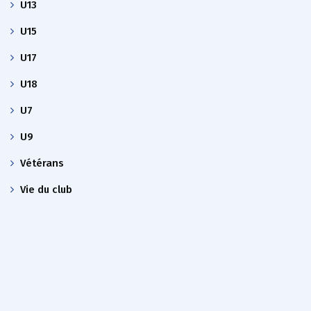
U13
U15
U17
U18
U7
U9
Vétérans
Vie du club