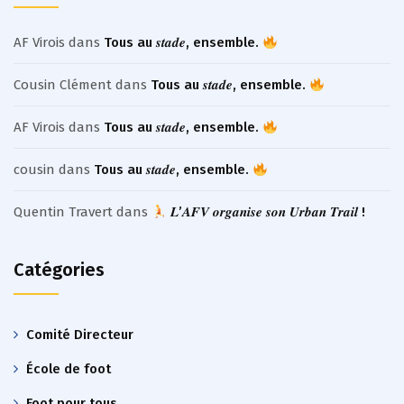
AF Virois
dans
Tous au 𝒔𝒕𝒂𝒅𝒆, ensemble.
Cousin Clément
dans
Tous au 𝒔𝒕𝒂𝒅𝒆, ensemble.
AF Virois
dans
Tous au 𝒔𝒕𝒂𝒅𝒆, ensemble.
cousin
dans
Tous au 𝒔𝒕𝒂𝒅𝒆, ensemble.
Quentin Travert
dans
𝑳’𝑨𝑭𝑽 𝒐𝒓𝒈𝒂𝒏𝒊𝒔𝒆 𝒔𝒐𝒏 𝑼𝒓𝒃𝒂𝒏 𝑻𝒓𝒂𝒊𝒍 !
Catégories
Comité Directeur
École de foot
Foot pour tous