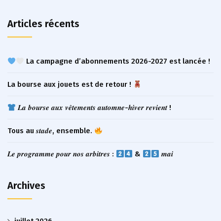
Articles récents
La campagne d’abonnements 2026-2027 est lancée !
La bourse aux jouets est de retour !
𝑳𝒂 𝒃𝒐𝒖𝒓𝒔𝒆 𝒂𝒖𝒙 𝒗𝒆̂𝒕𝒆𝒎𝒆𝒏𝒕𝒔 𝒂𝒖𝒕𝒐𝒎𝒏𝒆-𝒉𝒊𝒗𝒆𝒓 𝒓𝒆𝒗𝒊𝒆𝒏𝒕 !
Tous au 𝒔𝒕𝒂𝒅𝒆, ensemble.
𝑳𝒆 𝒑𝒓𝒐𝒈𝒓𝒂𝒎𝒎𝒆 𝒑𝒐𝒖𝒓 𝒏𝒐𝒔 𝒂𝒓𝒃𝒊𝒕𝒓𝒆𝒔 :
&
𝒎𝒂𝒊
Archives
juillet 2026