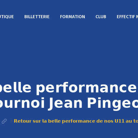
TIQUE
BILLETTERIE
FORMATION
CLUB
EFFECTIF 
𝗯𝗲𝗹𝗹𝗲 𝗽𝗲𝗿𝗳𝗼𝗿𝗺𝗮𝗻𝗰
𝘂𝗿𝗻𝗼𝗶 𝗝𝗲𝗮𝗻 𝗣𝗶𝗻𝗴𝗲
>
𝗥𝗲𝘁𝗼𝘂𝗿 𝘀𝘂𝗿 𝗹𝗮 𝗯𝗲𝗹𝗹𝗲 𝗽𝗲𝗿𝗳𝗼𝗿𝗺𝗮𝗻𝗰𝗲 𝗱𝗲 𝗻𝗼𝘀 𝗨𝟭𝟭 𝗮𝘂 𝘁