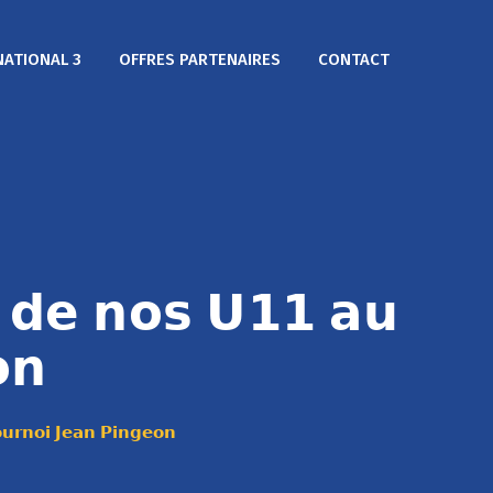
NATIONAL 3
OFFRES PARTENAIRES
CONTACT
𝗲 𝗱𝗲 𝗻𝗼𝘀 𝗨𝟭𝟭 𝗮𝘂
𝗼𝗻
𝘂𝗿𝗻𝗼𝗶 𝗝𝗲𝗮𝗻 𝗣𝗶𝗻𝗴𝗲𝗼𝗻