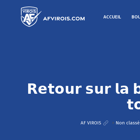
ACCUEIL
BOU
𝗥𝗲𝘁𝗼𝘂𝗿 𝘀𝘂𝗿 𝗹𝗮 
𝘁
AF VIROIS
>
Non classé