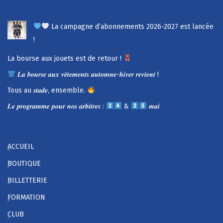
La campagne d’abonnements 2026-2027 est lancée
!
La bourse aux jouets est de retour !
𝑳𝒂 𝒃𝒐𝒖𝒓𝒔𝒆 𝒂𝒖𝒙 𝒗𝒆̂𝒕𝒆𝒎𝒆𝒏𝒕𝒔 𝒂𝒖𝒕𝒐𝒎𝒏𝒆-𝒉𝒊𝒗𝒆𝒓 𝒓𝒆𝒗𝒊𝒆𝒏𝒕 !
Tous au 𝒔𝒕𝒂𝒅𝒆, ensemble.
𝑳𝒆 𝒑𝒓𝒐𝒈𝒓𝒂𝒎𝒎𝒆 𝒑𝒐𝒖𝒓 𝒏𝒐𝒔 𝒂𝒓𝒃𝒊𝒕𝒓𝒆𝒔 :
&
𝒎𝒂𝒊
ACCUEIL
BOUTIQUE
BILLETTERIE
FORMATION
CLUB