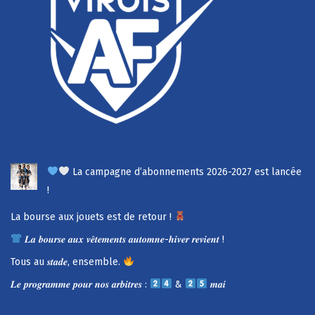
La campagne d’abonnements 2026-2027 est lancée
!
La bourse aux jouets est de retour !
𝑳𝒂 𝒃𝒐𝒖𝒓𝒔𝒆 𝒂𝒖𝒙 𝒗𝒆̂𝒕𝒆𝒎𝒆𝒏𝒕𝒔 𝒂𝒖𝒕𝒐𝒎𝒏𝒆-𝒉𝒊𝒗𝒆𝒓 𝒓𝒆𝒗𝒊𝒆𝒏𝒕 !
Tous au 𝒔𝒕𝒂𝒅𝒆, ensemble.
𝑳𝒆 𝒑𝒓𝒐𝒈𝒓𝒂𝒎𝒎𝒆 𝒑𝒐𝒖𝒓 𝒏𝒐𝒔 𝒂𝒓𝒃𝒊𝒕𝒓𝒆𝒔 :
&
𝒎𝒂𝒊