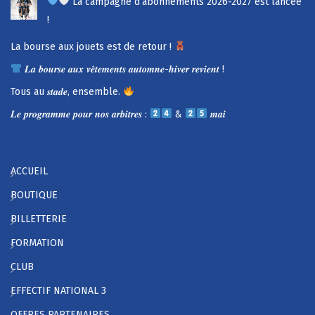
La campagne d’abonnements 2026-2027 est lancée
!
La bourse aux jouets est de retour !
𝑳𝒂 𝒃𝒐𝒖𝒓𝒔𝒆 𝒂𝒖𝒙 𝒗𝒆̂𝒕𝒆𝒎𝒆𝒏𝒕𝒔 𝒂𝒖𝒕𝒐𝒎𝒏𝒆-𝒉𝒊𝒗𝒆𝒓 𝒓𝒆𝒗𝒊𝒆𝒏𝒕 !
Tous au 𝒔𝒕𝒂𝒅𝒆, ensemble.
𝑳𝒆 𝒑𝒓𝒐𝒈𝒓𝒂𝒎𝒎𝒆 𝒑𝒐𝒖𝒓 𝒏𝒐𝒔 𝒂𝒓𝒃𝒊𝒕𝒓𝒆𝒔 :
&
𝒎𝒂𝒊
ACCUEIL
BOUTIQUE
BILLETTERIE
FORMATION
CLUB
EFFECTIF NATIONAL 3
OFFRES PARTENAIRES