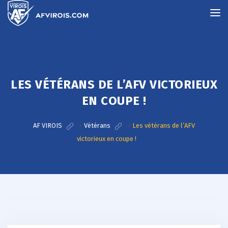
LES VÉTÉRANS DE L’AFV VICTORIEUX
EN COUPE !
AF VIROIS
>
Vétérans
>
Les vétérans de l’AFV
victorieux en coupe !