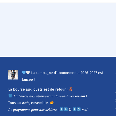
La campagne d’abonnements 2026-2027 est
lancée !
La bourse aux jouets est de retour !
𝑳𝒂 𝒃𝒐𝒖𝒓𝒔𝒆 𝒂𝒖𝒙 𝒗𝒆̂𝒕𝒆𝒎𝒆𝒏𝒕𝒔 𝒂𝒖𝒕𝒐𝒎𝒏𝒆-𝒉𝒊𝒗𝒆𝒓 𝒓𝒆𝒗𝒊𝒆𝒏𝒕 !
Tous au 𝒔𝒕𝒂𝒅𝒆, ensemble.
𝑳𝒆 𝒑𝒓𝒐𝒈𝒓𝒂𝒎𝒎𝒆 𝒑𝒐𝒖𝒓 𝒏𝒐𝒔 𝒂𝒓𝒃𝒊𝒕𝒓𝒆𝒔 :
&
𝒎𝒂𝒊