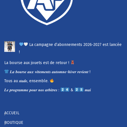
La campagne d’abonnements 2026-2027 est lancée
!
La bourse aux jouets est de retour !
𝑳𝒂 𝒃𝒐𝒖𝒓𝒔𝒆 𝒂𝒖𝒙 𝒗𝒆̂𝒕𝒆𝒎𝒆𝒏𝒕𝒔 𝒂𝒖𝒕𝒐𝒎𝒏𝒆-𝒉𝒊𝒗𝒆𝒓 𝒓𝒆𝒗𝒊𝒆𝒏𝒕 !
Tous au 𝒔𝒕𝒂𝒅𝒆, ensemble.
𝑳𝒆 𝒑𝒓𝒐𝒈𝒓𝒂𝒎𝒎𝒆 𝒑𝒐𝒖𝒓 𝒏𝒐𝒔 𝒂𝒓𝒃𝒊𝒕𝒓𝒆𝒔 :
&
𝒎𝒂𝒊
ACCUEIL
BOUTIQUE