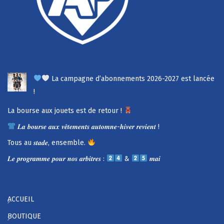
La campagne d’abonnements 2026-2027 est lancée
!
La bourse aux jouets est de retour !
𝑳𝒂 𝒃𝒐𝒖𝒓𝒔𝒆 𝒂𝒖𝒙 𝒗𝒆̂𝒕𝒆𝒎𝒆𝒏𝒕𝒔 𝒂𝒖𝒕𝒐𝒎𝒏𝒆-𝒉𝒊𝒗𝒆𝒓 𝒓𝒆𝒗𝒊𝒆𝒏𝒕 !
Tous au 𝒔𝒕𝒂𝒅𝒆, ensemble.
𝑳𝒆 𝒑𝒓𝒐𝒈𝒓𝒂𝒎𝒎𝒆 𝒑𝒐𝒖𝒓 𝒏𝒐𝒔 𝒂𝒓𝒃𝒊𝒕𝒓𝒆𝒔 :
&
𝒎𝒂𝒊
ACCUEIL
BOUTIQUE