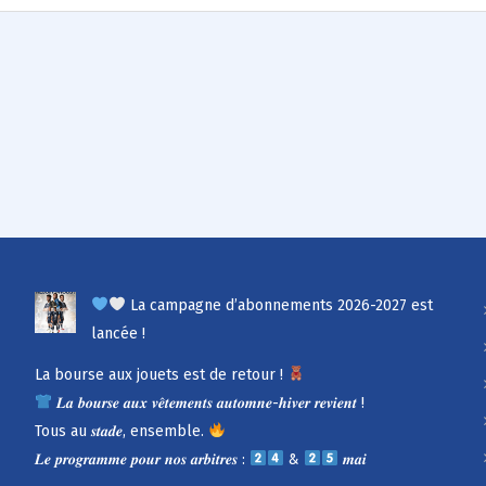
La campagne d’abonnements 2026-2027 est
lancée !
La bourse aux jouets est de retour !
𝑳𝒂 𝒃𝒐𝒖𝒓𝒔𝒆 𝒂𝒖𝒙 𝒗𝒆̂𝒕𝒆𝒎𝒆𝒏𝒕𝒔 𝒂𝒖𝒕𝒐𝒎𝒏𝒆-𝒉𝒊𝒗𝒆𝒓 𝒓𝒆𝒗𝒊𝒆𝒏𝒕 !
Tous au 𝒔𝒕𝒂𝒅𝒆, ensemble.
𝑳𝒆 𝒑𝒓𝒐𝒈𝒓𝒂𝒎𝒎𝒆 𝒑𝒐𝒖𝒓 𝒏𝒐𝒔 𝒂𝒓𝒃𝒊𝒕𝒓𝒆𝒔 :
&
𝒎𝒂𝒊