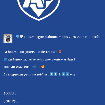
La campagne d’abonnements 2026-2027 est lancée
!
La bourse aux jouets est de retour !
𝑳𝒂 𝒃𝒐𝒖𝒓𝒔𝒆 𝒂𝒖𝒙 𝒗𝒆̂𝒕𝒆𝒎𝒆𝒏𝒕𝒔 𝒂𝒖𝒕𝒐𝒎𝒏𝒆-𝒉𝒊𝒗𝒆𝒓 𝒓𝒆𝒗𝒊𝒆𝒏𝒕 !
Tous au 𝒔𝒕𝒂𝒅𝒆, ensemble.
𝑳𝒆 𝒑𝒓𝒐𝒈𝒓𝒂𝒎𝒎𝒆 𝒑𝒐𝒖𝒓 𝒏𝒐𝒔 𝒂𝒓𝒃𝒊𝒕𝒓𝒆𝒔 :
&
𝒎𝒂𝒊
ACCUEIL
BOUTIQUE