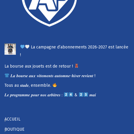
La campagne d’abonnements 2026-2027 est lancée
!
La bourse aux jouets est de retour !
𝑳𝒂 𝒃𝒐𝒖𝒓𝒔𝒆 𝒂𝒖𝒙 𝒗𝒆̂𝒕𝒆𝒎𝒆𝒏𝒕𝒔 𝒂𝒖𝒕𝒐𝒎𝒏𝒆-𝒉𝒊𝒗𝒆𝒓 𝒓𝒆𝒗𝒊𝒆𝒏𝒕 !
Tous au 𝒔𝒕𝒂𝒅𝒆, ensemble.
𝑳𝒆 𝒑𝒓𝒐𝒈𝒓𝒂𝒎𝒎𝒆 𝒑𝒐𝒖𝒓 𝒏𝒐𝒔 𝒂𝒓𝒃𝒊𝒕𝒓𝒆𝒔 :
&
𝒎𝒂𝒊
ACCUEIL
BOUTIQUE