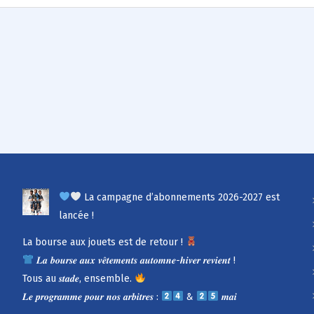
La campagne d’abonnements 2026-2027 est
lancée !
La bourse aux jouets est de retour !
𝑳𝒂 𝒃𝒐𝒖𝒓𝒔𝒆 𝒂𝒖𝒙 𝒗𝒆̂𝒕𝒆𝒎𝒆𝒏𝒕𝒔 𝒂𝒖𝒕𝒐𝒎𝒏𝒆-𝒉𝒊𝒗𝒆𝒓 𝒓𝒆𝒗𝒊𝒆𝒏𝒕 !
Tous au 𝒔𝒕𝒂𝒅𝒆, ensemble.
𝑳𝒆 𝒑𝒓𝒐𝒈𝒓𝒂𝒎𝒎𝒆 𝒑𝒐𝒖𝒓 𝒏𝒐𝒔 𝒂𝒓𝒃𝒊𝒕𝒓𝒆𝒔 :
&
𝒎𝒂𝒊