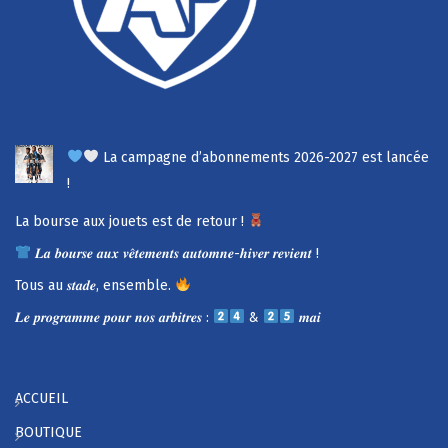
La campagne d’abonnements 2026-2027 est lancée
!
La bourse aux jouets est de retour !
𝑳𝒂 𝒃𝒐𝒖𝒓𝒔𝒆 𝒂𝒖𝒙 𝒗𝒆̂𝒕𝒆𝒎𝒆𝒏𝒕𝒔 𝒂𝒖𝒕𝒐𝒎𝒏𝒆-𝒉𝒊𝒗𝒆𝒓 𝒓𝒆𝒗𝒊𝒆𝒏𝒕 !
Tous au 𝒔𝒕𝒂𝒅𝒆, ensemble.
𝑳𝒆 𝒑𝒓𝒐𝒈𝒓𝒂𝒎𝒎𝒆 𝒑𝒐𝒖𝒓 𝒏𝒐𝒔 𝒂𝒓𝒃𝒊𝒕𝒓𝒆𝒔 :
&
𝒎𝒂𝒊
ACCUEIL
BOUTIQUE