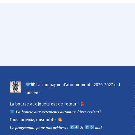
La campagne d’abonnements 2026-2027 est
lancée !
La bourse aux jouets est de retour !
𝑳𝒂 𝒃𝒐𝒖𝒓𝒔𝒆 𝒂𝒖𝒙 𝒗𝒆̂𝒕𝒆𝒎𝒆𝒏𝒕𝒔 𝒂𝒖𝒕𝒐𝒎𝒏𝒆-𝒉𝒊𝒗𝒆𝒓 𝒓𝒆𝒗𝒊𝒆𝒏𝒕 !
Tous au 𝒔𝒕𝒂𝒅𝒆, ensemble.
𝑳𝒆 𝒑𝒓𝒐𝒈𝒓𝒂𝒎𝒎𝒆 𝒑𝒐𝒖𝒓 𝒏𝒐𝒔 𝒂𝒓𝒃𝒊𝒕𝒓𝒆𝒔 :
&
𝒎𝒂𝒊