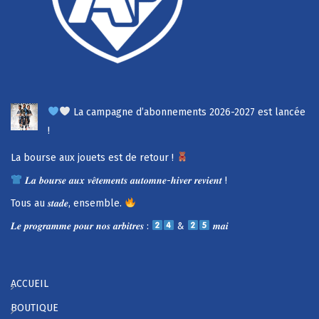
La campagne d’abonnements 2026-2027 est lancée
!
La bourse aux jouets est de retour !
𝑳𝒂 𝒃𝒐𝒖𝒓𝒔𝒆 𝒂𝒖𝒙 𝒗𝒆̂𝒕𝒆𝒎𝒆𝒏𝒕𝒔 𝒂𝒖𝒕𝒐𝒎𝒏𝒆-𝒉𝒊𝒗𝒆𝒓 𝒓𝒆𝒗𝒊𝒆𝒏𝒕 !
Tous au 𝒔𝒕𝒂𝒅𝒆, ensemble.
𝑳𝒆 𝒑𝒓𝒐𝒈𝒓𝒂𝒎𝒎𝒆 𝒑𝒐𝒖𝒓 𝒏𝒐𝒔 𝒂𝒓𝒃𝒊𝒕𝒓𝒆𝒔 :
&
𝒎𝒂𝒊
ACCUEIL
BOUTIQUE