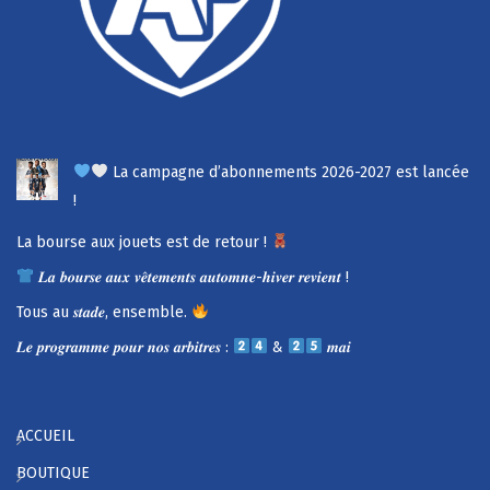
La campagne d’abonnements 2026-2027 est lancée
!
La bourse aux jouets est de retour !
𝑳𝒂 𝒃𝒐𝒖𝒓𝒔𝒆 𝒂𝒖𝒙 𝒗𝒆̂𝒕𝒆𝒎𝒆𝒏𝒕𝒔 𝒂𝒖𝒕𝒐𝒎𝒏𝒆-𝒉𝒊𝒗𝒆𝒓 𝒓𝒆𝒗𝒊𝒆𝒏𝒕 !
Tous au 𝒔𝒕𝒂𝒅𝒆, ensemble.
𝑳𝒆 𝒑𝒓𝒐𝒈𝒓𝒂𝒎𝒎𝒆 𝒑𝒐𝒖𝒓 𝒏𝒐𝒔 𝒂𝒓𝒃𝒊𝒕𝒓𝒆𝒔 :
&
𝒎𝒂𝒊
ACCUEIL
BOUTIQUE