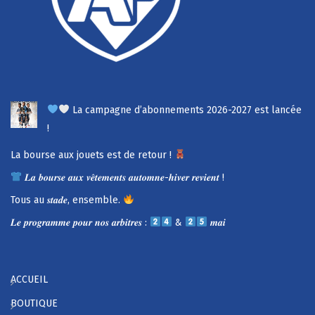
La campagne d’abonnements 2026-2027 est lancée
!
La bourse aux jouets est de retour !
𝑳𝒂 𝒃𝒐𝒖𝒓𝒔𝒆 𝒂𝒖𝒙 𝒗𝒆̂𝒕𝒆𝒎𝒆𝒏𝒕𝒔 𝒂𝒖𝒕𝒐𝒎𝒏𝒆-𝒉𝒊𝒗𝒆𝒓 𝒓𝒆𝒗𝒊𝒆𝒏𝒕 !
Tous au 𝒔𝒕𝒂𝒅𝒆, ensemble.
𝑳𝒆 𝒑𝒓𝒐𝒈𝒓𝒂𝒎𝒎𝒆 𝒑𝒐𝒖𝒓 𝒏𝒐𝒔 𝒂𝒓𝒃𝒊𝒕𝒓𝒆𝒔 :
&
𝒎𝒂𝒊
ACCUEIL
BOUTIQUE