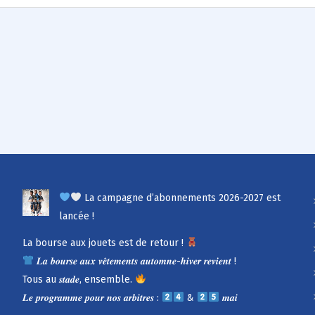
La campagne d’abonnements 2026-2027 est
lancée !
La bourse aux jouets est de retour !
𝑳𝒂 𝒃𝒐𝒖𝒓𝒔𝒆 𝒂𝒖𝒙 𝒗𝒆̂𝒕𝒆𝒎𝒆𝒏𝒕𝒔 𝒂𝒖𝒕𝒐𝒎𝒏𝒆-𝒉𝒊𝒗𝒆𝒓 𝒓𝒆𝒗𝒊𝒆𝒏𝒕 !
Tous au 𝒔𝒕𝒂𝒅𝒆, ensemble.
𝑳𝒆 𝒑𝒓𝒐𝒈𝒓𝒂𝒎𝒎𝒆 𝒑𝒐𝒖𝒓 𝒏𝒐𝒔 𝒂𝒓𝒃𝒊𝒕𝒓𝒆𝒔 :
&
𝒎𝒂𝒊