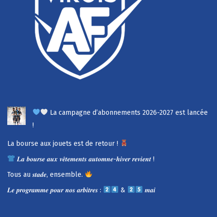
La campagne d’abonnements 2026-2027 est lancée
!
La bourse aux jouets est de retour !
𝑳𝒂 𝒃𝒐𝒖𝒓𝒔𝒆 𝒂𝒖𝒙 𝒗𝒆̂𝒕𝒆𝒎𝒆𝒏𝒕𝒔 𝒂𝒖𝒕𝒐𝒎𝒏𝒆-𝒉𝒊𝒗𝒆𝒓 𝒓𝒆𝒗𝒊𝒆𝒏𝒕 !
Tous au 𝒔𝒕𝒂𝒅𝒆, ensemble.
𝑳𝒆 𝒑𝒓𝒐𝒈𝒓𝒂𝒎𝒎𝒆 𝒑𝒐𝒖𝒓 𝒏𝒐𝒔 𝒂𝒓𝒃𝒊𝒕𝒓𝒆𝒔 :
&
𝒎𝒂𝒊