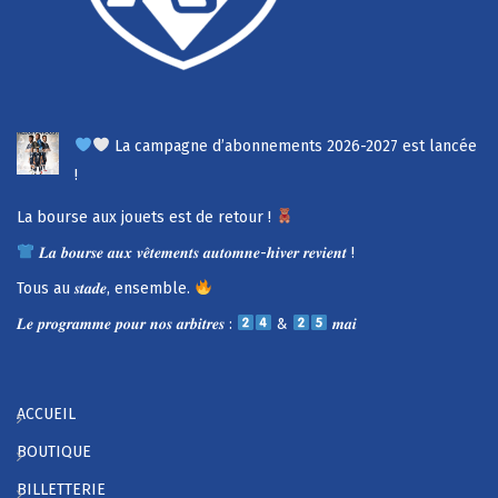
La campagne d’abonnements 2026-2027 est lancée
!
La bourse aux jouets est de retour !
𝑳𝒂 𝒃𝒐𝒖𝒓𝒔𝒆 𝒂𝒖𝒙 𝒗𝒆̂𝒕𝒆𝒎𝒆𝒏𝒕𝒔 𝒂𝒖𝒕𝒐𝒎𝒏𝒆-𝒉𝒊𝒗𝒆𝒓 𝒓𝒆𝒗𝒊𝒆𝒏𝒕 !
Tous au 𝒔𝒕𝒂𝒅𝒆, ensemble.
𝑳𝒆 𝒑𝒓𝒐𝒈𝒓𝒂𝒎𝒎𝒆 𝒑𝒐𝒖𝒓 𝒏𝒐𝒔 𝒂𝒓𝒃𝒊𝒕𝒓𝒆𝒔 :
&
𝒎𝒂𝒊
ACCUEIL
BOUTIQUE
BILLETTERIE