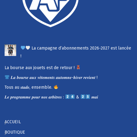
La campagne d’abonnements 2026-2027 est lancée
!
La bourse aux jouets est de retour !
𝑳𝒂 𝒃𝒐𝒖𝒓𝒔𝒆 𝒂𝒖𝒙 𝒗𝒆̂𝒕𝒆𝒎𝒆𝒏𝒕𝒔 𝒂𝒖𝒕𝒐𝒎𝒏𝒆-𝒉𝒊𝒗𝒆𝒓 𝒓𝒆𝒗𝒊𝒆𝒏𝒕 !
Tous au 𝒔𝒕𝒂𝒅𝒆, ensemble.
𝑳𝒆 𝒑𝒓𝒐𝒈𝒓𝒂𝒎𝒎𝒆 𝒑𝒐𝒖𝒓 𝒏𝒐𝒔 𝒂𝒓𝒃𝒊𝒕𝒓𝒆𝒔 :
&
𝒎𝒂𝒊
ACCUEIL
BOUTIQUE