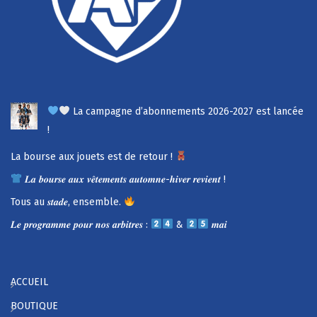
La campagne d’abonnements 2026-2027 est lancée
!
La bourse aux jouets est de retour !
𝑳𝒂 𝒃𝒐𝒖𝒓𝒔𝒆 𝒂𝒖𝒙 𝒗𝒆̂𝒕𝒆𝒎𝒆𝒏𝒕𝒔 𝒂𝒖𝒕𝒐𝒎𝒏𝒆-𝒉𝒊𝒗𝒆𝒓 𝒓𝒆𝒗𝒊𝒆𝒏𝒕 !
Tous au 𝒔𝒕𝒂𝒅𝒆, ensemble.
𝑳𝒆 𝒑𝒓𝒐𝒈𝒓𝒂𝒎𝒎𝒆 𝒑𝒐𝒖𝒓 𝒏𝒐𝒔 𝒂𝒓𝒃𝒊𝒕𝒓𝒆𝒔 :
&
𝒎𝒂𝒊
ACCUEIL
BOUTIQUE