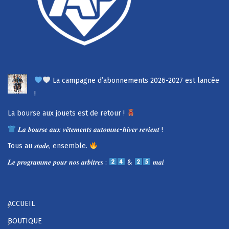
La campagne d’abonnements 2026-2027 est lancée
!
La bourse aux jouets est de retour !
𝑳𝒂 𝒃𝒐𝒖𝒓𝒔𝒆 𝒂𝒖𝒙 𝒗𝒆̂𝒕𝒆𝒎𝒆𝒏𝒕𝒔 𝒂𝒖𝒕𝒐𝒎𝒏𝒆-𝒉𝒊𝒗𝒆𝒓 𝒓𝒆𝒗𝒊𝒆𝒏𝒕 !
Tous au 𝒔𝒕𝒂𝒅𝒆, ensemble.
𝑳𝒆 𝒑𝒓𝒐𝒈𝒓𝒂𝒎𝒎𝒆 𝒑𝒐𝒖𝒓 𝒏𝒐𝒔 𝒂𝒓𝒃𝒊𝒕𝒓𝒆𝒔 :
&
𝒎𝒂𝒊
ACCUEIL
BOUTIQUE