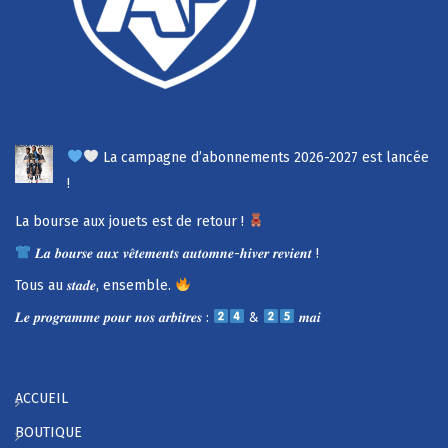
La campagne d’abonnements 2026-2027 est lancée
!
La bourse aux jouets est de retour !
𝑳𝒂 𝒃𝒐𝒖𝒓𝒔𝒆 𝒂𝒖𝒙 𝒗𝒆̂𝒕𝒆𝒎𝒆𝒏𝒕𝒔 𝒂𝒖𝒕𝒐𝒎𝒏𝒆-𝒉𝒊𝒗𝒆𝒓 𝒓𝒆𝒗𝒊𝒆𝒏𝒕 !
Tous au 𝒔𝒕𝒂𝒅𝒆, ensemble.
𝑳𝒆 𝒑𝒓𝒐𝒈𝒓𝒂𝒎𝒎𝒆 𝒑𝒐𝒖𝒓 𝒏𝒐𝒔 𝒂𝒓𝒃𝒊𝒕𝒓𝒆𝒔 :
&
𝒎𝒂𝒊
ACCUEIL
BOUTIQUE