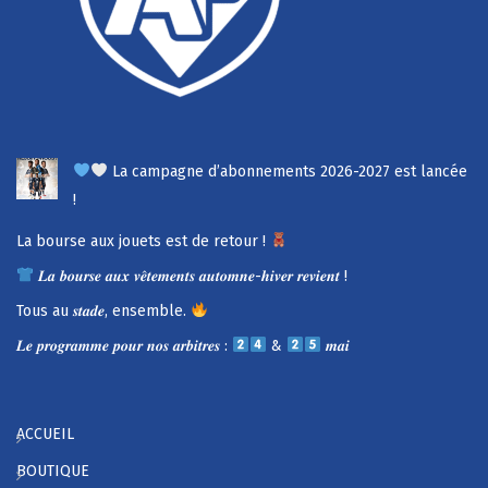
La campagne d’abonnements 2026-2027 est lancée
!
La bourse aux jouets est de retour !
𝑳𝒂 𝒃𝒐𝒖𝒓𝒔𝒆 𝒂𝒖𝒙 𝒗𝒆̂𝒕𝒆𝒎𝒆𝒏𝒕𝒔 𝒂𝒖𝒕𝒐𝒎𝒏𝒆-𝒉𝒊𝒗𝒆𝒓 𝒓𝒆𝒗𝒊𝒆𝒏𝒕 !
Tous au 𝒔𝒕𝒂𝒅𝒆, ensemble.
𝑳𝒆 𝒑𝒓𝒐𝒈𝒓𝒂𝒎𝒎𝒆 𝒑𝒐𝒖𝒓 𝒏𝒐𝒔 𝒂𝒓𝒃𝒊𝒕𝒓𝒆𝒔 :
&
𝒎𝒂𝒊
ACCUEIL
BOUTIQUE