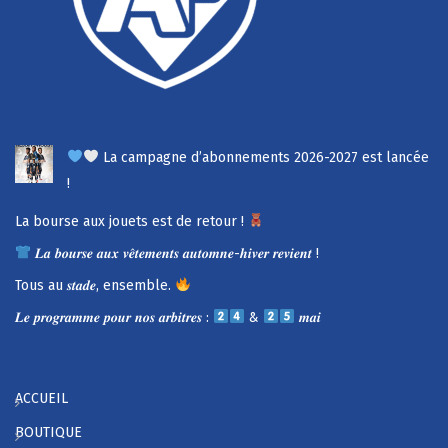
La campagne d’abonnements 2026-2027 est lancée
!
La bourse aux jouets est de retour !
𝑳𝒂 𝒃𝒐𝒖𝒓𝒔𝒆 𝒂𝒖𝒙 𝒗𝒆̂𝒕𝒆𝒎𝒆𝒏𝒕𝒔 𝒂𝒖𝒕𝒐𝒎𝒏𝒆-𝒉𝒊𝒗𝒆𝒓 𝒓𝒆𝒗𝒊𝒆𝒏𝒕 !
Tous au 𝒔𝒕𝒂𝒅𝒆, ensemble.
𝑳𝒆 𝒑𝒓𝒐𝒈𝒓𝒂𝒎𝒎𝒆 𝒑𝒐𝒖𝒓 𝒏𝒐𝒔 𝒂𝒓𝒃𝒊𝒕𝒓𝒆𝒔 :
&
𝒎𝒂𝒊
ACCUEIL
BOUTIQUE