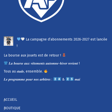
La campagne d’abonnements 2026-2027 est lancée
!
La bourse aux jouets est de retour !
𝑳𝒂 𝒃𝒐𝒖𝒓𝒔𝒆 𝒂𝒖𝒙 𝒗𝒆̂𝒕𝒆𝒎𝒆𝒏𝒕𝒔 𝒂𝒖𝒕𝒐𝒎𝒏𝒆-𝒉𝒊𝒗𝒆𝒓 𝒓𝒆𝒗𝒊𝒆𝒏𝒕 !
Tous au 𝒔𝒕𝒂𝒅𝒆, ensemble.
𝑳𝒆 𝒑𝒓𝒐𝒈𝒓𝒂𝒎𝒎𝒆 𝒑𝒐𝒖𝒓 𝒏𝒐𝒔 𝒂𝒓𝒃𝒊𝒕𝒓𝒆𝒔 :
&
𝒎𝒂𝒊
ACCUEIL
BOUTIQUE