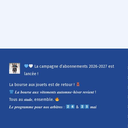
La campagne d’abonnements 2026-2027 est
lancée !
La bourse aux jouets est de retour !
𝑳𝒂 𝒃𝒐𝒖𝒓𝒔𝒆 𝒂𝒖𝒙 𝒗𝒆̂𝒕𝒆𝒎𝒆𝒏𝒕𝒔 𝒂𝒖𝒕𝒐𝒎𝒏𝒆-𝒉𝒊𝒗𝒆𝒓 𝒓𝒆𝒗𝒊𝒆𝒏𝒕 !
Tous au 𝒔𝒕𝒂𝒅𝒆, ensemble.
𝑳𝒆 𝒑𝒓𝒐𝒈𝒓𝒂𝒎𝒎𝒆 𝒑𝒐𝒖𝒓 𝒏𝒐𝒔 𝒂𝒓𝒃𝒊𝒕𝒓𝒆𝒔 :
&
𝒎𝒂𝒊