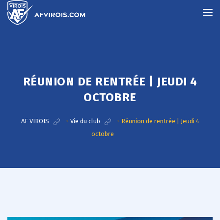
RÉUNION DE RENTRÉE | JEUDI 4
OCTOBRE
AF VIROIS
>
Vie du club
>
Réunion de rentrée | Jeudi 4
octobre