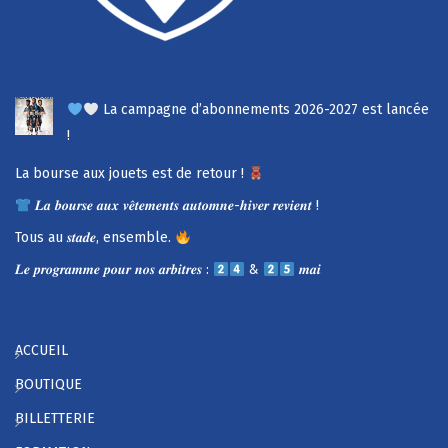
La campagne d’abonnements 2026-2027 est lancée
!
La bourse aux jouets est de retour !
𝑳𝒂 𝒃𝒐𝒖𝒓𝒔𝒆 𝒂𝒖𝒙 𝒗𝒆̂𝒕𝒆𝒎𝒆𝒏𝒕𝒔 𝒂𝒖𝒕𝒐𝒎𝒏𝒆-𝒉𝒊𝒗𝒆𝒓 𝒓𝒆𝒗𝒊𝒆𝒏𝒕 !
Tous au 𝒔𝒕𝒂𝒅𝒆, ensemble.
𝑳𝒆 𝒑𝒓𝒐𝒈𝒓𝒂𝒎𝒎𝒆 𝒑𝒐𝒖𝒓 𝒏𝒐𝒔 𝒂𝒓𝒃𝒊𝒕𝒓𝒆𝒔 :
&
𝒎𝒂𝒊
ACCUEIL
BOUTIQUE
BILLETTERIE