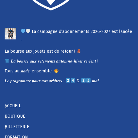
La campagne d’abonnements 2026-2027 est lancée
!
La bourse aux jouets est de retour !
𝑳𝒂 𝒃𝒐𝒖𝒓𝒔𝒆 𝒂𝒖𝒙 𝒗𝒆̂𝒕𝒆𝒎𝒆𝒏𝒕𝒔 𝒂𝒖𝒕𝒐𝒎𝒏𝒆-𝒉𝒊𝒗𝒆𝒓 𝒓𝒆𝒗𝒊𝒆𝒏𝒕 !
Tous au 𝒔𝒕𝒂𝒅𝒆, ensemble.
𝑳𝒆 𝒑𝒓𝒐𝒈𝒓𝒂𝒎𝒎𝒆 𝒑𝒐𝒖𝒓 𝒏𝒐𝒔 𝒂𝒓𝒃𝒊𝒕𝒓𝒆𝒔 :
&
𝒎𝒂𝒊
ACCUEIL
BOUTIQUE
BILLETTERIE
FORMATION