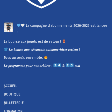
La campagne d’abonnements 2026-2027 est lancée
!
La bourse aux jouets est de retour !
𝑳𝒂 𝒃𝒐𝒖𝒓𝒔𝒆 𝒂𝒖𝒙 𝒗𝒆̂𝒕𝒆𝒎𝒆𝒏𝒕𝒔 𝒂𝒖𝒕𝒐𝒎𝒏𝒆-𝒉𝒊𝒗𝒆𝒓 𝒓𝒆𝒗𝒊𝒆𝒏𝒕 !
Tous au 𝒔𝒕𝒂𝒅𝒆, ensemble.
𝑳𝒆 𝒑𝒓𝒐𝒈𝒓𝒂𝒎𝒎𝒆 𝒑𝒐𝒖𝒓 𝒏𝒐𝒔 𝒂𝒓𝒃𝒊𝒕𝒓𝒆𝒔 :
&
𝒎𝒂𝒊
ACCUEIL
BOUTIQUE
BILLETTERIE
FORMATION