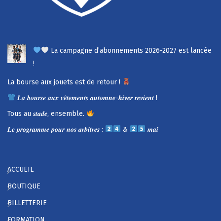
La campagne d’abonnements 2026-2027 est lancée
!
La bourse aux jouets est de retour !
𝑳𝒂 𝒃𝒐𝒖𝒓𝒔𝒆 𝒂𝒖𝒙 𝒗𝒆̂𝒕𝒆𝒎𝒆𝒏𝒕𝒔 𝒂𝒖𝒕𝒐𝒎𝒏𝒆-𝒉𝒊𝒗𝒆𝒓 𝒓𝒆𝒗𝒊𝒆𝒏𝒕 !
Tous au 𝒔𝒕𝒂𝒅𝒆, ensemble.
𝑳𝒆 𝒑𝒓𝒐𝒈𝒓𝒂𝒎𝒎𝒆 𝒑𝒐𝒖𝒓 𝒏𝒐𝒔 𝒂𝒓𝒃𝒊𝒕𝒓𝒆𝒔 :
&
𝒎𝒂𝒊
ACCUEIL
BOUTIQUE
BILLETTERIE
FORMATION