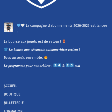
La campagne d’abonnements 2026-2027 est lancée
!
La bourse aux jouets est de retour !
𝑳𝒂 𝒃𝒐𝒖𝒓𝒔𝒆 𝒂𝒖𝒙 𝒗𝒆̂𝒕𝒆𝒎𝒆𝒏𝒕𝒔 𝒂𝒖𝒕𝒐𝒎𝒏𝒆-𝒉𝒊𝒗𝒆𝒓 𝒓𝒆𝒗𝒊𝒆𝒏𝒕 !
Tous au 𝒔𝒕𝒂𝒅𝒆, ensemble.
𝑳𝒆 𝒑𝒓𝒐𝒈𝒓𝒂𝒎𝒎𝒆 𝒑𝒐𝒖𝒓 𝒏𝒐𝒔 𝒂𝒓𝒃𝒊𝒕𝒓𝒆𝒔 :
&
𝒎𝒂𝒊
ACCUEIL
BOUTIQUE
BILLETTERIE
FORMATION