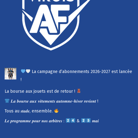
La campagne d’abonnements 2026-2027 est lancée
!
La bourse aux jouets est de retour !
𝑳𝒂 𝒃𝒐𝒖𝒓𝒔𝒆 𝒂𝒖𝒙 𝒗𝒆̂𝒕𝒆𝒎𝒆𝒏𝒕𝒔 𝒂𝒖𝒕𝒐𝒎𝒏𝒆-𝒉𝒊𝒗𝒆𝒓 𝒓𝒆𝒗𝒊𝒆𝒏𝒕 !
Tous au 𝒔𝒕𝒂𝒅𝒆, ensemble.
𝑳𝒆 𝒑𝒓𝒐𝒈𝒓𝒂𝒎𝒎𝒆 𝒑𝒐𝒖𝒓 𝒏𝒐𝒔 𝒂𝒓𝒃𝒊𝒕𝒓𝒆𝒔 :
&
𝒎𝒂𝒊