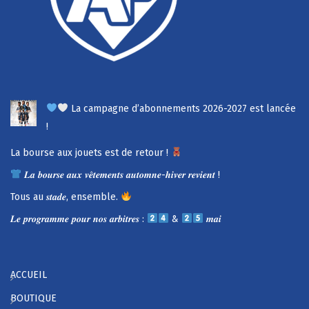
La campagne d’abonnements 2026-2027 est lancée
!
La bourse aux jouets est de retour !
𝑳𝒂 𝒃𝒐𝒖𝒓𝒔𝒆 𝒂𝒖𝒙 𝒗𝒆̂𝒕𝒆𝒎𝒆𝒏𝒕𝒔 𝒂𝒖𝒕𝒐𝒎𝒏𝒆-𝒉𝒊𝒗𝒆𝒓 𝒓𝒆𝒗𝒊𝒆𝒏𝒕 !
Tous au 𝒔𝒕𝒂𝒅𝒆, ensemble.
𝑳𝒆 𝒑𝒓𝒐𝒈𝒓𝒂𝒎𝒎𝒆 𝒑𝒐𝒖𝒓 𝒏𝒐𝒔 𝒂𝒓𝒃𝒊𝒕𝒓𝒆𝒔 :
&
𝒎𝒂𝒊
ACCUEIL
BOUTIQUE