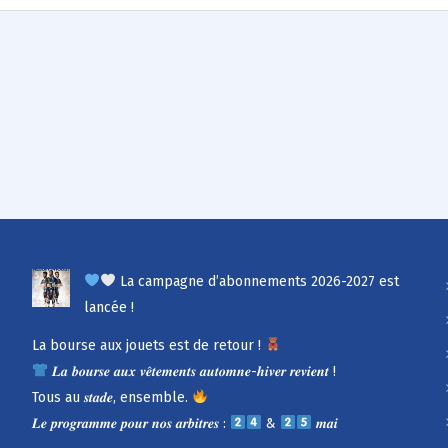
La campagne d’abonnements 2026-2027 est
lancée !
La bourse aux jouets est de retour !
𝑳𝒂 𝒃𝒐𝒖𝒓𝒔𝒆 𝒂𝒖𝒙 𝒗𝒆̂𝒕𝒆𝒎𝒆𝒏𝒕𝒔 𝒂𝒖𝒕𝒐𝒎𝒏𝒆-𝒉𝒊𝒗𝒆𝒓 𝒓𝒆𝒗𝒊𝒆𝒏𝒕 !
Tous au 𝒔𝒕𝒂𝒅𝒆, ensemble.
𝑳𝒆 𝒑𝒓𝒐𝒈𝒓𝒂𝒎𝒎𝒆 𝒑𝒐𝒖𝒓 𝒏𝒐𝒔 𝒂𝒓𝒃𝒊𝒕𝒓𝒆𝒔 :
&
𝒎𝒂𝒊