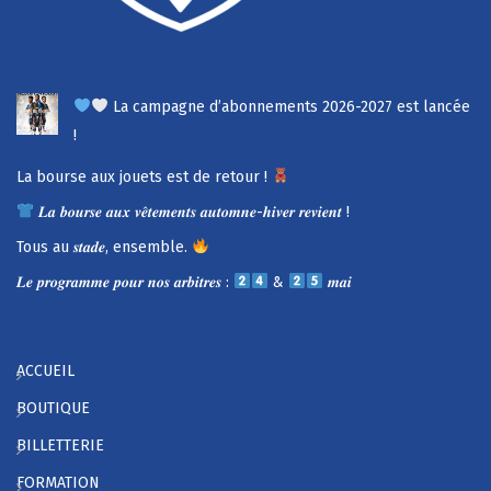
La campagne d’abonnements 2026-2027 est lancée
!
La bourse aux jouets est de retour !
𝑳𝒂 𝒃𝒐𝒖𝒓𝒔𝒆 𝒂𝒖𝒙 𝒗𝒆̂𝒕𝒆𝒎𝒆𝒏𝒕𝒔 𝒂𝒖𝒕𝒐𝒎𝒏𝒆-𝒉𝒊𝒗𝒆𝒓 𝒓𝒆𝒗𝒊𝒆𝒏𝒕 !
Tous au 𝒔𝒕𝒂𝒅𝒆, ensemble.
𝑳𝒆 𝒑𝒓𝒐𝒈𝒓𝒂𝒎𝒎𝒆 𝒑𝒐𝒖𝒓 𝒏𝒐𝒔 𝒂𝒓𝒃𝒊𝒕𝒓𝒆𝒔 :
&
𝒎𝒂𝒊
ACCUEIL
BOUTIQUE
BILLETTERIE
FORMATION