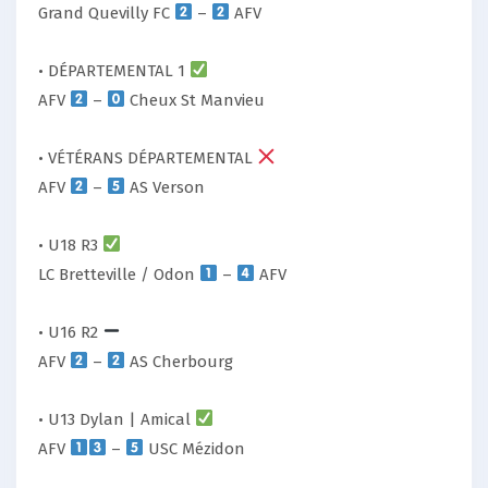
Grand Quevilly FC
–
AFV
• DÉPARTEMENTAL 1
AFV
–
Cheux St Manvieu
• VÉTÉRANS DÉPARTEMENTAL
AFV
–
AS Verson
• U18 R3
LC Bretteville / Odon
–
AFV
• U16 R2
AFV
–
AS Cherbourg
• U13 Dylan | Amical
AFV
–
USC Mézidon